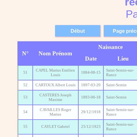
re
Pa
Naissance
N°
Nom Prénom
Date
Lieu
CAPEL Marius Emilien
Saint-Sernin-sur-
51
1884-08-15
Louis
Rance
52
CARTOUX Albert Louis
1897-03-20
Saint-Sernin
CASTERES Joseph
53
1893-06-18
Saint-Sernin
Maxime
CAVAILLES Roger
Saint-Sernin-sur-
54
29/12/1918
Marius
Rance
Saint-Sernin-sur-
55
CAYLET Gabriel
25/12/1923
Rance