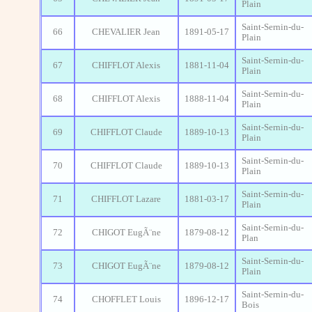
Plain
Saint-Sernin-du-
66
CHEVALIER Jean
1891-05-17
Plain
Saint-Sernin-du-
67
CHIFFLOT Alexis
1881-11-04
Plain
Saint-Sernin-du-
68
CHIFFLOT Alexis
1888-11-04
Plain
Saint-Sernin-du-
69
CHIFFLOT Claude
1889-10-13
Plain
Saint-Sernin-du-
70
CHIFFLOT Claude
1889-10-13
Plain
Saint-Sernin-du-
71
CHIFFLOT Lazare
1881-03-17
Plain
Saint-Sernin-du-
72
CHIGOT EugÃ¨ne
1879-08-12
Plan
Saint-Sernin-du-
73
CHIGOT EugÃ¨ne
1879-08-12
Plain
Saint-Sernin-du-
74
CHOFFLET Louis
1896-12-17
Bois