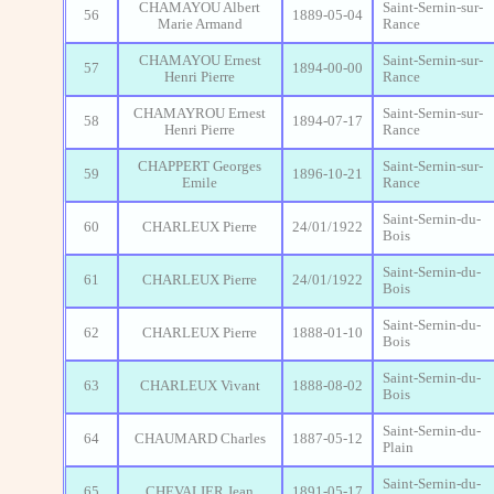
CHAMAYOU Albert
Saint-Sernin-sur-
56
1889-05-04
Marie Armand
Rance
CHAMAYOU Ernest
Saint-Sernin-sur-
57
1894-00-00
Henri Pierre
Rance
CHAMAYROU Ernest
Saint-Sernin-sur-
58
1894-07-17
Henri Pierre
Rance
CHAPPERT Georges
Saint-Sernin-sur-
59
1896-10-21
Emile
Rance
Saint-Sernin-du-
60
CHARLEUX Pierre
24/01/1922
Bois
Saint-Sernin-du-
61
CHARLEUX Pierre
24/01/1922
Bois
Saint-Sernin-du-
62
CHARLEUX Pierre
1888-01-10
Bois
Saint-Sernin-du-
63
CHARLEUX Vivant
1888-08-02
Bois
Saint-Sernin-du-
64
CHAUMARD Charles
1887-05-12
Plain
Saint-Sernin-du-
65
CHEVALIER Jean
1891-05-17