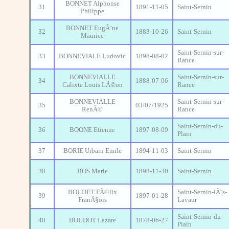
BONNET Alphonse
31
1891-11-05
Saint-Sernin
Philippe
BONNET EugÃ¨ne
32
1883-10-26
Saint-Sernin
Maurice
Saint-Sernin-sur-
33
BONNEVIALE Ludovic
1898-08-02
Rance
BONNEVIALLE
Saint-Sernin-sur-
34
1888-07-06
Calixte Louis LÃ©on
Rance
BONNEVIALLE
Saint-Sernin-sur-
35
03/07/1925
RenÃ©
Rance
Saint-Sernin-du-
36
BOONE Etienne
1897-08-09
Plain
37
BORIE Urbain Emile
1894-11-03
Saint-Sernin
38
BOS Marie
1898-11-30
Saint-Sernin
BOUDET FÃ©lix
Saint-Sernin-lÃ¨s-
39
1897-01-28
FranÃ§ois
Lavaur
Saint-Sernin-du-
40
BOUDOT Lazare
1878-06-27
Plain