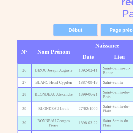
re
Pa
Naissance
N°
Nom Prénom
Date
Lieu
Saint-Sernin-sur-
26
BIZOU Joseph Auguste
1892-02-11
Rance
27
BLANC Henri Cyprien
1887-09-19
Saint-Sernin
Saint-Sernin-du-
28
BLONDEAU Alexandre
1899-06-21
Bois
Saint-Sernin-du-
29
BLONDEAU Louis
27/02/1906
Plain
BONNEAU Georges
Saint-Sernin-du-
30
1898-03-22
Pierre
Plain