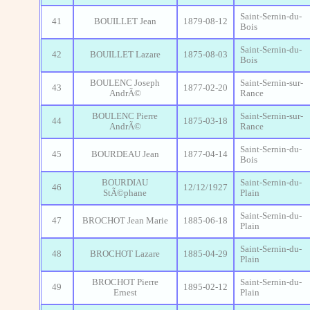
Saint-Sernin-du-
41
BOUILLET Jean
1879-08-12
Bois
Saint-Sernin-du-
42
BOUILLET Lazare
1875-08-03
Bois
BOULENC Joseph
Saint-Sernin-sur-
43
1877-02-20
AndrÃ©
Rance
BOULENC Pierre
Saint-Sernin-sur-
44
1875-03-18
AndrÃ©
Rance
Saint-Sernin-du-
45
BOURDEAU Jean
1877-04-14
Bois
BOURDIAU
Saint-Sernin-du-
46
12/12/1927
StÃ©phane
Plain
Saint-Sernin-du-
47
BROCHOT Jean Marie
1885-06-18
Plain
Saint-Sernin-du-
48
BROCHOT Lazare
1885-04-29
Plain
BROCHOT Pierre
Saint-Sernin-du-
49
1895-02-12
Ernest
Plain