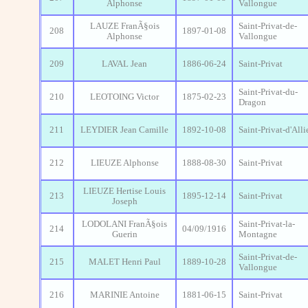
Alphonse
Vallongue
LAUZE FranÃ§ois
Saint-Privat-de-
208
1897-01-08
Alphonse
Vallongue
209
LAVAL Jean
1886-06-24
Saint-Privat
Saint-Privat-du-
210
LEOTOING Victor
1875-02-23
Dragon
211
LEYDIER Jean Camille
1892-10-08
Saint-Privat-d'Alli
212
LIEUZE Alphonse
1888-08-30
Saint-Privat
LIEUZE Hertise Louis
213
1895-12-14
Saint-Privat
Joseph
LODOLANI FranÃ§ois
Saint-Privat-la-
214
04/09/1916
Guerin
Montagne
Saint-Privat-de-
215
MALET Henri Paul
1889-10-28
Vallongue
216
MARINIE Antoine
1881-06-15
Saint-Privat