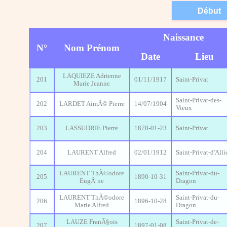
Naissance
N°
Nom Prénom
Date
Lieu
LAQUIEZE Adrienne
201
01/11/1917
Saint-Privat
Marie Jeanne
Saint-Privat-des-
202
LARDET AimÃ© Pierre
14/07/1904
Vieux
203
LASSUDRIE Pierre
1878-01-23
Saint-Privat
204
LAURENT Alfred
02/01/1912
Saint-Privat-d'Alli
LAURENT ThÃ©odore
Saint-Privat-du-
205
1890-10-31
EugÃ¨ne
Dragon
LAURENT ThÃ©odore
Saint-Privat-du-
206
1896-10-28
Marie Alfred
Dragon
LAUZE FranÃ§ois
Saint-Privat-de-
207
1897-01-08