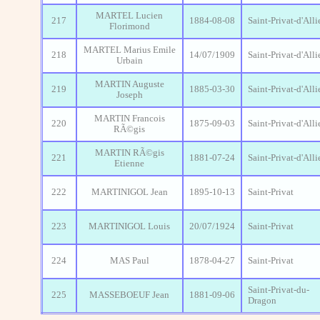
MARTEL Lucien
217
1884-08-08
Saint-Privat-d'Alli
Florimond
MARTEL Marius Emile
218
14/07/1909
Saint-Privat-d'Alli
Urbain
MARTIN Auguste
219
1885-03-30
Saint-Privat-d'Alli
Joseph
MARTIN Francois
220
1875-09-03
Saint-Privat-d'Alli
RÃ©gis
MARTIN RÃ©gis
221
1881-07-24
Saint-Privat-d'Alli
Etienne
222
MARTINIGOL Jean
1895-10-13
Saint-Privat
223
MARTINIGOL Louis
20/07/1924
Saint-Privat
224
MAS Paul
1878-04-27
Saint-Privat
Saint-Privat-du-
225
MASSEBOEUF Jean
1881-09-06
Dragon