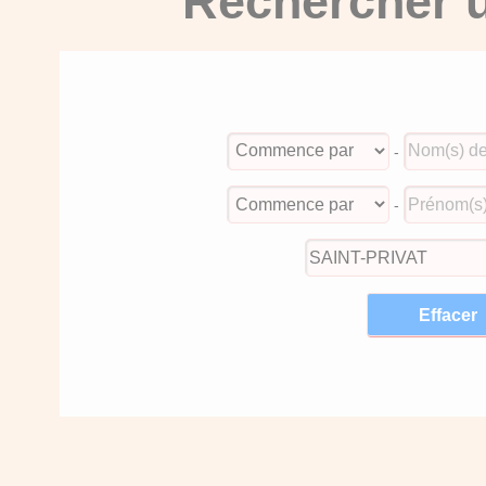
Rechercher u
-
-