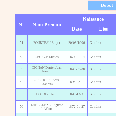
Naissance
N°
Nom Prénom
Date
Lieu
51
FOURTEAU Roger
20/08/1906
Gondrin
52
GEORGE Lucien
1876-01-14
Gondrin
GIGNAN Daniel Jean
53
1893-07-08
Gondrin
Joseph
GUERRIER Pierre
54
1894-02-11
Gondrin
Joannus
55
HOSDEZ Henri
1897-12-31
Gondrin
LABERENNE Auguste
56
1872-01-27
Gondrin
LÃ©on