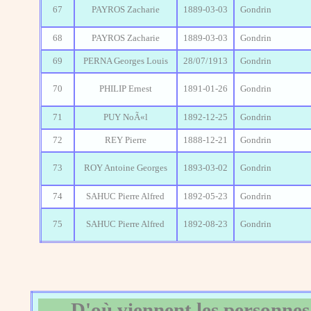
67
PAYROS Zacharie
1889-03-03
Gondrin
68
PAYROS Zacharie
1889-03-03
Gondrin
69
PERNA Georges Louis
28/07/1913
Gondrin
70
PHILIP Ernest
1891-01-26
Gondrin
71
PUY NoÃ«l
1892-12-25
Gondrin
72
REY Pierre
1888-12-21
Gondrin
73
ROY Antoine Georges
1893-03-02
Gondrin
74
SAHUC Pierre Alfred
1892-05-23
Gondrin
75
SAHUC Pierre Alfred
1892-08-23
Gondrin
D'où viennent les personnes