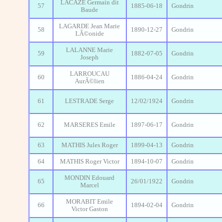
LACAZE Germain dit
57
1885-06-18
Gondrin
Baude
LAGARDE Jean Marie
58
1890-12-27
Gondrin
LÃ©onide
LALANNE Marie
59
1882-07-05
Gondrin
Joseph
LARROUCAU
60
1886-04-24
Gondrin
AurÃ©lien
61
LESTRADE Serge
12/02/1924
Gondrin
62
MARSERES Emile
1897-06-17
Gondrin
63
MATHIS Jules Roger
1899-04-13
Gondrin
64
MATHIS Roger Victor
1894-10-07
Gondrin
MONDIN Edouard
65
26/01/1922
Gondrin
Marcel
MORABIT Emile
66
1894-02-04
Gondrin
Victor Gaston