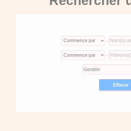
Rechercher u
-
-