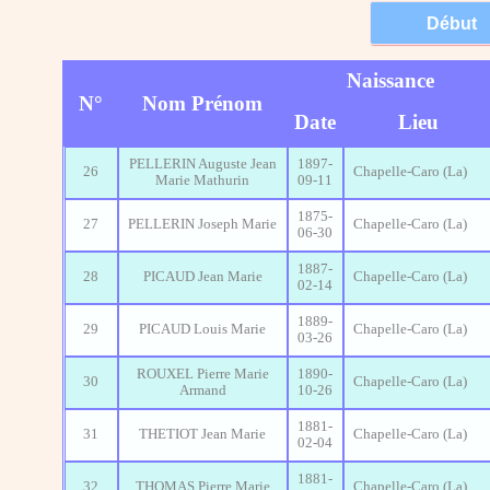
Naissance
N°
Nom Prénom
Date
Lieu
PELLERIN Auguste Jean
1897-
26
Chapelle-Caro (La)
Marie Mathurin
09-11
1875-
27
PELLERIN Joseph Marie
Chapelle-Caro (La)
06-30
1887-
28
PICAUD Jean Marie
Chapelle-Caro (La)
02-14
1889-
29
PICAUD Louis Marie
Chapelle-Caro (La)
03-26
ROUXEL Pierre Marie
1890-
30
Chapelle-Caro (La)
Armand
10-26
1881-
31
THETIOT Jean Marie
Chapelle-Caro (La)
02-04
1881-
32
THOMAS Pierre Marie
Chapelle-Caro (La)