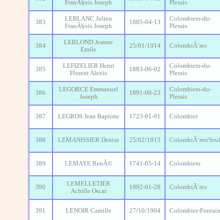
FranÃ§ois Joseph
Plessis
LEBLANC Julien
Colombiers-du-
383
1885-04-13
FranÃ§ois Joseph
Plessis
LEBLOND Jeanne
384
25/01/1914
ColombiÃ¨res
Emile
LEFIZELIER Henri
Colombiers-du-
385
1883-06-02
Florent Alexis
Plessis
LEGORCE Emmanuel
Colombiers-du-
386
1891-08-23
Joseph
Plessis
387
LEGROS Jean Baptiste
1723-01-01
Colombier
388
LEMANISSIER Denise
25/02/1915
ColombiÃ¨res/Seul
389
LEMAYE RenÃ©
1741-05-14
Colombiers
LEMELLETIER
390
1892-01-28
ColombiÃ¨res
Achille Oscar
391
LENOIR Camille
27/10/1904
Colombier-Fontai