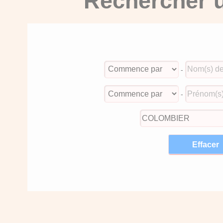
Rechercher u
-
-