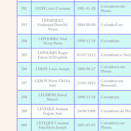
Colombiers-du-
392
LEON Louis Constant
1881-01-28
Plessis
LEPARQUEZ
393
Ferdinand DesirÃ©
1884-09-06
ColombiÃ¨res
Victor
LEPOURIEL Vital
394
1894-12-18
Colombiers
Victor Pierre
LEPOURRY Roger
395
01/07/1912
Colombiers s/ Seul
Ernest thÃ©ophile
Colombiers-du-
396
LERAY Louis Joseph
1880-06-27
Plessis
LEROY Pierre FÃ©lix
Colombier-en-
397
21/01/1923
Jean
Brionnais
LEUDIERE Raoul
398
1886-11-18
Colombiers
Marcel
LEVEQUE Armand
399
24/06/1906
Colombiers du Ples
Eugine Jean
LEVEQUE Constant
Colombiers-du-
400
1891-05-05
FranÃ§ois Joseph
Plessis