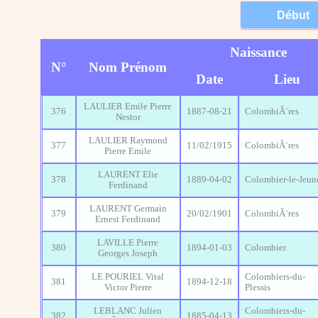
Naissance
N°
Nom Prénom
Date
Lieu
LAULIER Emile Pierre
376
1887-08-21
ColombiÃ¨res
Nestor
LAULIER Raymond
377
11/02/1915
ColombiÃ¨res
Pierre Emile
LAURENT Elie
378
1889-04-02
Colombier-le-Jeun
Ferdinand
LAURENT Germain
379
20/02/1901
ColombiÃ¨res
Ernest Ferdinand
LAVILLE Pierre
380
1894-01-03
Colombier
Georges Joseph
LE POURIEL Vital
Colombiers-du-
381
1894-12-18
Victor Pierre
Plessis
LEBLANC Julien
Colombiers-du-
382
1885-04-13