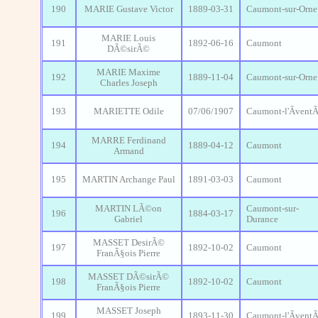
190
MARIE Gustave Victor
1889-03-31
Caumont-sur-Orne
MARIE Louis
191
1892-06-16
Caumont
DÃ©sirÃ©
MARIE Maxime
192
1889-11-04
Caumont-sur-Orne
Charles Joseph
193
MARIETTE Odile
07/06/1907
Caumont-l'Ãvent
MARRE Ferdinand
194
1889-04-12
Caumont
Armand
195
MARTIN Archange Paul
1891-03-03
Caumont
MARTIN LÃ©on
Caumont-sur-
196
1884-03-17
Gabriel
Durance
MASSET DesirÃ©
197
1892-10-02
Caumont
FranÃ§ois Pierre
MASSET DÃ©sirÃ©
198
1892-10-02
Caumont
FranÃ§ois Pierre
MASSET Joseph
199
1893-11-30
Caumont-l'Ãvent