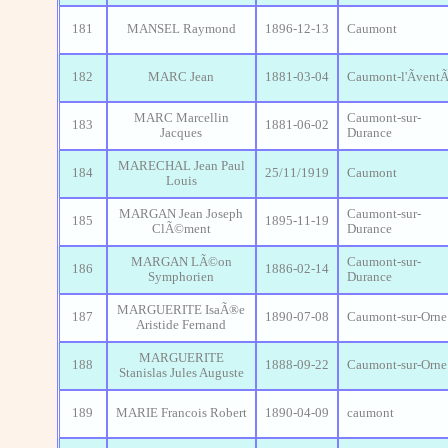
181
MANSEL Raymond
1896-12-13
Caumont
182
MARC Jean
1881-03-04
Caumont-l'Ãvent
MARC Marcellin
Caumont-sur-
183
1881-06-02
Jacques
Durance
MARECHAL Jean Paul
184
25/11/1919
Caumont
Louis
MARGAN Jean Joseph
Caumont-sur-
185
1895-11-19
ClÃ©ment
Durance
MARGAN LÃ©on
Caumont-sur-
186
1886-02-14
Symphorien
Durance
MARGUERITE IsaÃ®e
187
1890-07-08
Caumont-sur-Orne
Aristide Fernand
MARGUERITE
188
1888-09-22
Caumont-sur-Orne
Stanislas Jules Auguste
189
MARIE Francois Robert
1890-04-09
caumont