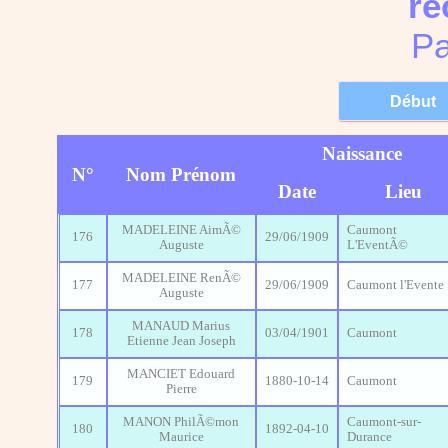
re
Pa
Naissance
N°
Nom Prénom
Date
Lieu
MADELEINE AimÃ©
Caumont
176
29/06/1909
Auguste
L'EventÃ©
MADELEINE RenÃ©
177
29/06/1909
Caumont l'Evente
Auguste
MANAUD Marius
178
03/04/1901
Caumont
Etienne Jean Joseph
MANCIET Edouard
179
1880-10-14
Caumont
Pierre
MANON PhilÃ©mon
Caumont-sur-
180
1892-04-10
Maurice
Durance