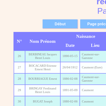
re
Pa
Naissance
N°
Nom Prénom
Date
Lieu
BERBINEAU Jacques
Caumont-sur-
26
1890-05-15
Henri Louis
Garonne
BOCACARD Etienne
27
26/04/1912
Caumont (Eure)
Ernest Henri
Caumont-sur-
28
BOURRIAGUE Ernest
1886-02-08
Garonne
BRINGAY Ferdinand
29
1891-05-09
Caumont
Henri Louis
30
BUGAT Joseph
1880-02-06
Caumont