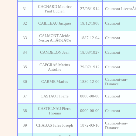
CAGNARD Maurice
31
27/08/1914
Caumont LiventÃ
Paul Lucien
32
CAILLEAU Jacques
19/12/1908
Caumont
CALMONT Alcide
33
1887-12-04
Caumont
Nestor AmÃ©dÃ©e
34
CANDELON Jean
18/03/1927
Caumont
CAPGRAS Marius
35
29/07/1912
Caumont
Antoine
Caumont-sur-
36
CARME Marius
1880-12-06
Durance
37
CASTAUT Pierre
0000-00-00
Caumont
CASTELNAU Pierre
38
0000-00-00
Caumont
Thomas
Caumont-sur-
39
CHABAS Jules Joseph
1872-03-16
Durance