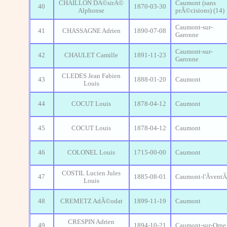
CHAILLON DÃ©sirÃ©
Caumont (sans
40
1870-03-30
Alphonse
prÃ©cisions) (14)
Caumont-sur-
41
CHASSAGNE Adrien
1890-07-08
Garonne
Caumont-sur-
42
CHAULET Camille
1891-11-23
Garonne
CLEDES Jean Fabien
43
1888-01-20
Caumont
Louis
44
COCUT Louis
1878-04-12
Caumont
45
COCUT Louis
1878-04-12
Caumont
46
COLONEL Louis
1715-00-00
Caumont
COSTIL Lucien Jules
47
1885-08-01
Caumont-l'Ãvent
Louis
48
CREMETZ AdÃ©odat
1899-11-19
Caumont
CRESPIN Adrien
49
1894-10-21
Caumont-sur-Orne