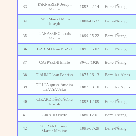
FARNARIER Joseph
33
1892-02-14
Berre-l'Ãtang
Marius
FAVE Marcel Marie
34
1888-11-27
Berre-l'Ãtang
Joseph
GARASSINO Louis
35
1890-05-22
Berre-l'Ãtang
Marius
36
GARINO Jean NoÃ«l
1891-05-02
Berre-l'Ãtang
37
GASPARINI Emile
30/05/1926
Berre-l'Ãtang
38
GIAUME Jean Baptiste
1875-06-13
Berre-les-Alpes
GILLI Auguste Antoine
39
1887-03-10
Berre-les-Alpes
ThÃ©rÃ©sius
GIRARD frÃ©dÃ©ric
40
1892-12-09
Berre-l'Ãtang
Joseph
41
GIRAUD Pierre
1880-12-01
Berre-l'Ãtang
GOIRAND Joseph
42
1895-07-29
Berre-l'Ãtang
Marius Maxime