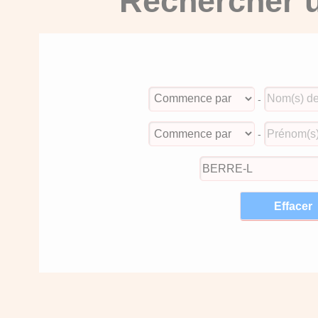
Rechercher u
-
-