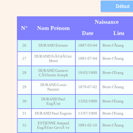
Naissance
N°
Nom Prénom
Date
Lieu
26
DURAND Etienne
1887-03-04
Berre-l'Ãtang
DURAND FrÃ©dÃ©ric
27
1881-07-04
Berre-l'Ãtang
Henri
DURAND Gustave
28
19/03/1909
Berre-l'Etang
CÃ©lestin Joseph
DURAND Louis
29
1879-07-02
Berre-l'Ãtang
Nazaire
DURAND Paul
30
13/02/1909
Berre-l'Etang
EugÃ¨ne
31
DURAND Paul Eugene
13/07/1909
Berre-l'Etang
ESTIENNE Armand
32
1891-02-10
Berre-l'Ãtang
EugÃ©ne GeviÃ¨ve