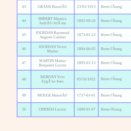
43
GRASSI HonorÃ©
23/01/1913
Berre-l'Ãtang
IMBERT Maurice
44
1892-09-20
Berre-l'Ãtang
AndrÃ© JerÃ´me
JOURDAN Raymond
45
1873-01-23
Berre-l'Ãtang
Auguste Casimir
JOURDAN Victor
46
1894-06-05
Berre-l'Ãtang
Marius
MARTIN Marius
47
1895-01-13
Berre-l'Ãtang
Benjamin Lucien
MORVAN Yves
Berre-l'Ãtang
48
05/10/1932
EugÃ¨ne Jean
49
MOUGE HonorÃ©
1737-01-01
Berre-l'Ãtang
50
ODERDA Lucien
1899-01-07
Berre-l'Etang