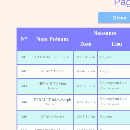
Pag
Naissance
N°
Nom Prénom
Date
Lieu
301
HENAUX Leon Emile
1885-10-24
Bayeux
302
HENRY Ernest
1884-07-26
Baye
Bayenghem-lÃ¨s-
HERAULT Arthur
303
1895-03-15
Louis
Ãperlecques
Bayenghem-lÃ¨s-
HERAULT Jules Joseph
304
1898-12-15
Fernand
Ãperlecques
305
HERIS Charles
1885-12-08
Bayeux