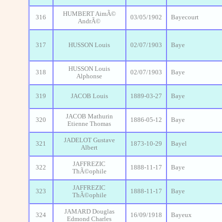
HUMBERT AimÃ©
316
03/05/1902
Bayecourt
AndrÃ©
317
HUSSON Louis
02/07/1903
Baye
HUSSON Louis
318
02/07/1903
Baye
Alphonse
319
JACOB Louis
1889-03-27
Baye
JACOB Mathurin
320
1886-05-12
Baye
Etienne Thomas
JADELOT Gustave
321
1873-10-29
Bayel
Albert
JAFFREZIC
322
1888-11-17
Baye
ThÃ©ophile
JAFFREZIC
323
1888-11-17
Baye
ThÃ©ophile
JAMARD Douglas
324
16/09/1918
Bayeux
Edmond Charles