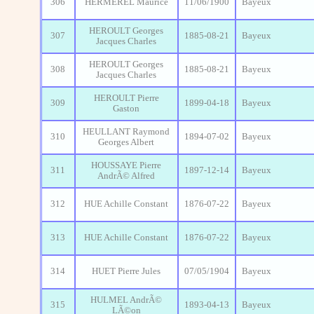
306
HERMEREL Maurice
11/06/1900
Bayeux
HEROULT Georges
307
1885-08-21
Bayeux
Jacques Charles
HEROULT Georges
308
1885-08-21
Bayeux
Jacques Charles
HEROULT Pierre
309
1899-04-18
Bayeux
Gaston
HEULLANT Raymond
310
1894-07-02
Bayeux
Georges Albert
HOUSSAYE Pierre
311
1897-12-14
Bayeux
AndrÃ© Alfred
312
HUE Achille Constant
1876-07-22
Bayeux
313
HUE Achille Constant
1876-07-22
Bayeux
314
HUET Pierre Jules
07/05/1904
Bayeux
HULMEL AndrÃ©
315
1893-04-13
Bayeux
LÃ©on