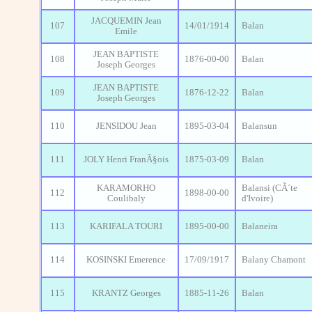
JACQUEMIN Jean
107
14/01/1914
Balan
Emile
JEAN BAPTISTE
108
1876-00-00
Balan
Joseph Georges
JEAN BAPTISTE
109
1876-12-22
Balan
Joseph Georges
110
JENSIDOU Jean
1895-03-04
Balansun
111
JOLY Henri FranÃ§ois
1875-03-09
Balan
KARAMORHO
Balansi (CÃ´te
112
1898-00-00
Coulibaly
d'Ivoire)
113
KARIFALA TOURI
1895-00-00
Balaneira
114
KOSINSKI Emerence
17/09/1917
Balany Chamont
115
KRANTZ Georges
1885-11-26
Balan