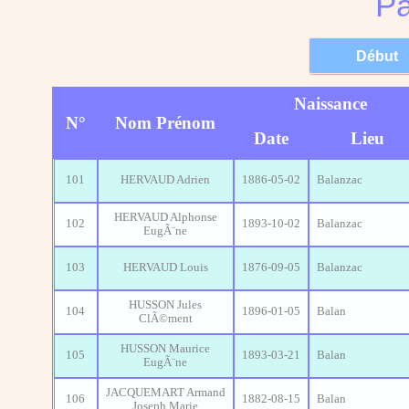
Pa
Naissance
N°
Nom Prénom
Date
Lieu
101
HERVAUD Adrien
1886-05-02
Balanzac
HERVAUD Alphonse
102
1893-10-02
Balanzac
EugÃ¨ne
103
HERVAUD Louis
1876-09-05
Balanzac
HUSSON Jules
104
1896-01-05
Balan
ClÃ©ment
HUSSON Maurice
105
1893-03-21
Balan
EugÃ¨ne
JACQUEMART Armand
106
1882-08-15
Balan
Joseph Marie