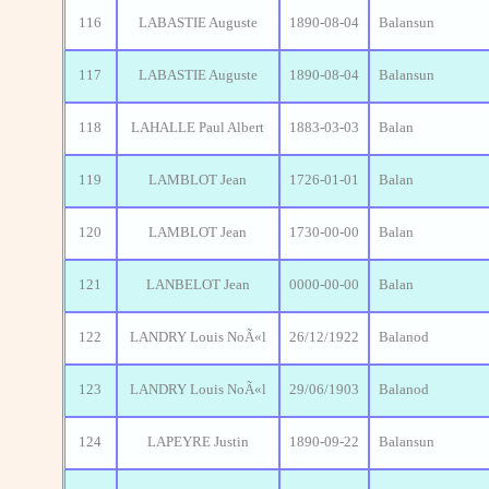
116
LABASTIE Auguste
1890-08-04
Balansun
117
LABASTIE Auguste
1890-08-04
Balansun
118
LAHALLE Paul Albert
1883-03-03
Balan
119
LAMBLOT Jean
1726-01-01
Balan
120
LAMBLOT Jean
1730-00-00
Balan
121
LANBELOT Jean
0000-00-00
Balan
122
LANDRY Louis NoÃ«l
26/12/1922
Balanod
123
LANDRY Louis NoÃ«l
29/06/1903
Balanod
124
LAPEYRE Justin
1890-09-22
Balansun