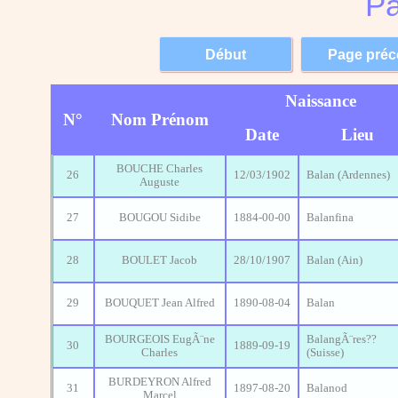
Pa
Naissance
N°
Nom Prénom
Date
Lieu
BOUCHE Charles
26
12/03/1902
Balan (Ardennes)
Auguste
27
BOUGOU Sidibe
1884-00-00
Balanfina
28
BOULET Jacob
28/10/1907
Balan (Ain)
29
BOUQUET Jean Alfred
1890-08-04
Balan
BOURGEOIS EugÃ¨ne
BalangÃ¨res??
30
1889-09-19
Charles
(Suisse)
BURDEYRON Alfred
31
1897-08-20
Balanod
Marcel