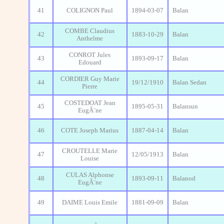
41
COLIGNON Paul
1894-03-07
Balan
COMBE Claudius
42
1883-10-29
Balan
Anthelme
CONROT Jules
43
1893-09-17
Balan
Edouard
CORDIER Guy Marie
44
19/12/1910
Balan Sedan
Pierre
COSTEDOAT Jean
45
1895-05-31
Balansun
EugÃ¨ne
46
COTE Joseph Marius
1887-04-14
Balan
CROUTELLE Marie
47
12/05/1913
Balan
Louise
CULAS Alphonse
48
1893-09-11
Balanod
EugÃ¨ne
49
DAIME Louis Emile
1881-09-09
Balan