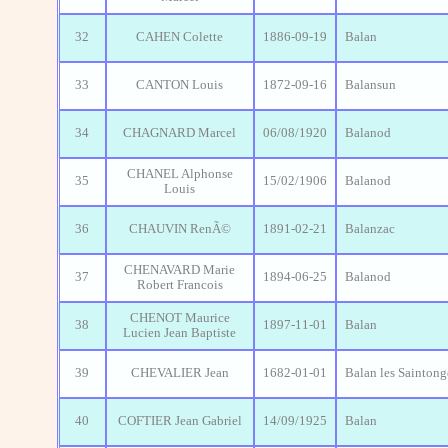
32
CAHEN Colette
1886-09-19
Balan
33
CANTON Louis
1872-09-16
Balansun
34
CHAGNARD Marcel
06/08/1920
Balanod
CHANEL Alphonse
35
15/02/1906
Balanod
Louis
36
CHAUVIN RenÃ©
1891-02-21
Balanzac
CHENAVARD Marie
37
1894-06-25
Balanod
Robert Francois
CHENOT Maurice
38
1897-11-01
Balan
Lucien Jean Baptiste
39
CHEVALIER Jean
1682-01-01
Balan les Saintong
40
COFTIER Jean Gabriel
14/09/1925
Balan