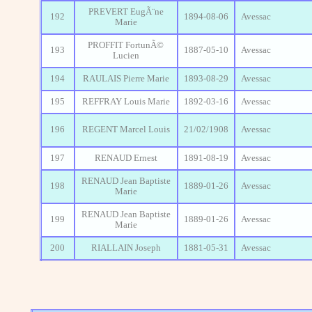
PREVERT EugÃ¨ne
192
1894-08-06
Avessac
Marie
PROFFIT FortunÃ©
193
1887-05-10
Avessac
Lucien
194
RAULAIS Pierre Marie
1893-08-29
Avessac
195
REFFRAY Louis Marie
1892-03-16
Avessac
196
REGENT Marcel Louis
21/02/1908
Avessac
197
RENAUD Ernest
1891-08-19
Avessac
RENAUD Jean Baptiste
198
1889-01-26
Avessac
Marie
RENAUD Jean Baptiste
199
1889-01-26
Avessac
Marie
200
RIALLAIN Joseph
1881-05-31
Avessac