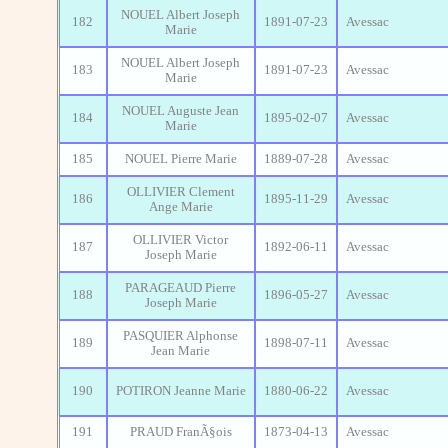
NOUEL Albert Joseph
182
1891-07-23
Avessac
Marie
NOUEL Albert Joseph
183
1891-07-23
Avessac
Marie
NOUEL Auguste Jean
184
1895-02-07
Avessac
Marie
185
NOUEL Pierre Marie
1889-07-28
Avessac
OLLIVIER Clement
186
1895-11-29
Avessac
Ange Marie
OLLIVIER Victor
187
1892-06-11
Avessac
Joseph Marie
PARAGEAUD Pierre
188
1896-05-27
Avessac
Joseph Marie
PASQUIER Alphonse
189
1898-07-11
Avessac
Jean Marie
190
POTIRON Jeanne Marie
1880-06-22
Avessac
191
PRAUD FranÃ§ois
1873-04-13
Avessac