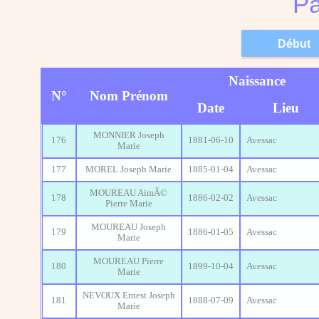
Pa
Naissance
N°
Nom Prénom
Date
Lieu
MONNIER Joseph
176
1881-06-10
Avessac
Marie
177
MOREL Joseph Marie
1885-01-04
Avessac
MOUREAU AimÃ©
178
1886-02-02
Avessac
Pierre Marie
MOUREAU Joseph
179
1886-01-05
Avessac
Marie
MOUREAU Pierre
180
1899-10-04
Avessac
Marie
NEVOUX Ernest Joseph
181
1888-07-09
Avessac
Marie