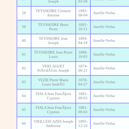
Joseph
03-26
TEYSSEDRE Clement
1895-
58
Aurelle-Verlac
Antoine
08-04
TEYSSEDRE Henri
1892-
59
Aurelle-Verlac
Pierre
10-11
TEYSSEDRE Jean
1894-
60
Aurelle-Verlac
Joseph
04-18
TEYSSEDRE Jean Pierre
1888-
61
Aurelle-Verlac
Louis
10-03
VERLAGUET
1874-
62
Aurelle-Verlac
FrÃ©dÃ©ric Joseph
06-21
VEZIE Pierre Marie
1878-
63
Aurelle-Verlac
Louis AndrÃ©
04-27
VIALA Jean FranÃ§ois
1881-
64
Aurelle-Verlac
Cyprien
09-03
VIALA Jean FranÃ§ois
1881-
65
Aurelle-Verlac
Cyprien
09-03
VIEILLESCAZES Joseph
1895-
66
Aurelle-Verlac
Ambroise
12-16