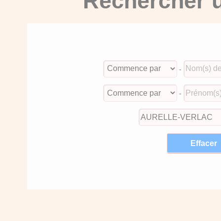
Rechercher u
-
-