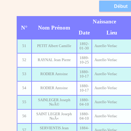
Naissance
N°
Nom Prénom
Date
Lieu
1892-
51
PETIT Albert Camille
Aurelle-Verlac
01-30
1889-
52
RAYNAL Jean Pierre
Aurelle-Verlac
10-25
1880-
53
RODIER Antoine
Aurelle-Verlac
10-17
1880-
54
RODIER Antoine
Aurelle-Verlac
10-17
SAINLEGER Joseph
1880-
55
Aurelle-Verlac
NoÃ©
04-10
SAINT LEGER Joseph
1880-
56
Aurelle-Verlac
NoÃ«
04-10
SERVIENTIS Jean
1884-
57
Aurelle-Verlac