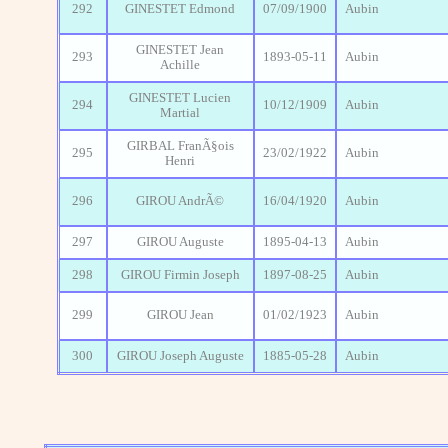
292
GINESTET Edmond
07/09/1900
Aubin
GINESTET Jean
293
1893-05-11
Aubin
Achille
GINESTET Lucien
294
10/12/1909
Aubin
Martial
GIRBAL FranÃ§ois
295
23/02/1922
Aubin
Henri
296
GIROU AndrÃ©
16/04/1920
Aubin
297
GIROU Auguste
1895-04-13
Aubin
298
GIROU Firmin Joseph
1897-08-25
Aubin
299
GIROU Jean
01/02/1923
Aubin
300
GIROU Joseph Auguste
1885-05-28
Aubin