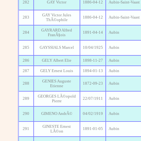
282
GAY Victor
1886-04-12
Aubin-Saint-Vaast
GAY Victor Jules
283
1886-04-12
Aubin-Saint-Vaast
ThÃ©ophile
GAYRARD Alfred
284
1891-04-14
Aubin
FranÃ§ois
285
GAYSSIALS Marcel
10/04/1925
Aubin
286
GELY Albert Elie
1898-11-27
Aubin
287
GELY Ernest Louis
1894-01-13
Aubin
GENIES Auguste
288
1872-09-23
Aubin
Etienne
GEORGES LÃ©opold
289
22/07/1911
Aubin
Pierre
290
GIMENO AndrÃ©
04/02/1919
Aubin
GINESTE Ernest
291
1891-01-05
Aubin
LÃ©on