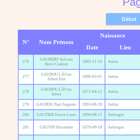
Pag
Naissance
N°
Nom Prénom
Date
Lieu
GAUBERT Sylvain
276
1885-11-10
Aubin
Henri Casimir
GAUDOU LÃ©on
277
1896-03-01
Aubin
Alfred Elie
GAUDOU LÃ©on
278
1872-04-11
Aubin
Julien
279
GAUDOU Paul Auguste
1893-08-20
Aubin
280
GAUTIER Ernest Louis
1896-08-15
Aubinges
281
GAUVIN Alexandre
1879-09-18
Aubinges