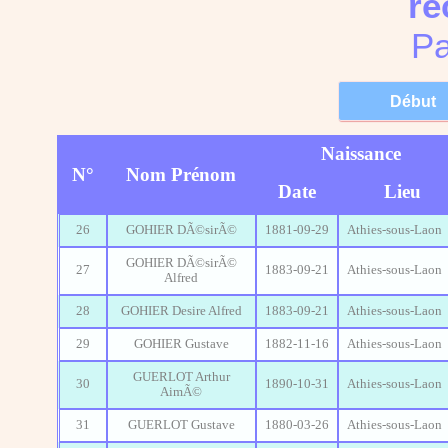
re
Pa
Naissance
N°
Nom Prénom
Date
Lieu
26
GOHIER DÃ©sirÃ©
1881-09-29
Athies-sous-Laon
GOHIER DÃ©sirÃ©
27
1883-09-21
Athies-sous-Laon
Alfred
28
GOHIER Desire Alfred
1883-09-21
Athies-sous-Laon
29
GOHIER Gustave
1882-11-16
Athies-sous-Laon
GUERLOT Arthur
30
1890-10-31
Athies-sous-Laon
AimÃ©
31
GUERLOT Gustave
1880-03-26
Athies-sous-Laon