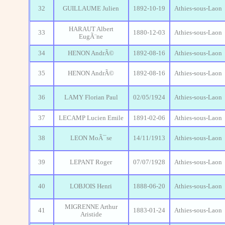
32
GUILLAUME Julien
1892-10-19
Athies-sous-Laon
HARAUT Albert
33
1880-12-03
Athies-sous-Laon
EugÃ¨ne
34
HENON AndrÃ©
1892-08-16
Athies-sous-Laon
35
HENON AndrÃ©
1892-08-16
Athies-sous-Laon
36
LAMY Florian Paul
02/05/1924
Athies-sous-Laon
37
LECAMP Lucien Emile
1891-02-06
Athies-sous-Laon
38
LEON MoÃ¯se
14/11/1913
Athies-sous-Laon
39
LEPANT Roger
07/07/1928
Athies-sous-Laon
40
LOBJOIS Henri
1888-06-20
Athies-sous-Laon
MIGRENNE Arthur
41
1883-01-24
Athies-sous-Laon
Aristide