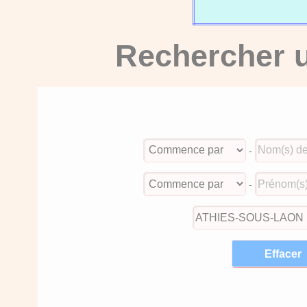
Rechercher u
-
-