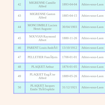
MIGRENNE Camille
42
1893-04-04
Athies-sous-Laon
Alfred
MIGRENNE Gaston
43
1885-04-15
Athies-sous-Laon
Alfred
MONCOMBLE Lucien
44
30/04/1903
Athies-sous-Laon
Henri Auguste
NOUVIAN Raymond
45
1880-11-26
Athies-sous-Laon
Albert
46
PARENT Louis AndrÃ©
13/10/1912
Athies-sous-Laon
47
PELLETIER FranÃ§ois
1708-01-01
Athies-sous-Laon
48
PLAQUET Arthur
1876-01-05
Athies-sous-Laon
PLAQUET EugÃ¨ne
49
1889-05-26
Athies-sous-Laon
Alfred
PLAQUET Jacques
50
31/12/1921
Athies-sous-Laon
Emile ThÃ©ophile