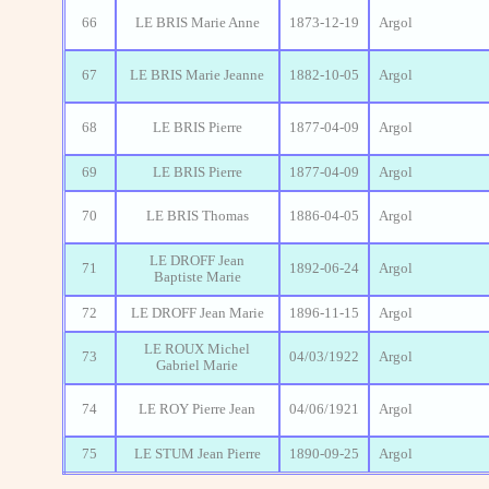
66
LE BRIS Marie Anne
1873-12-19
Argol
67
LE BRIS Marie Jeanne
1882-10-05
Argol
68
LE BRIS Pierre
1877-04-09
Argol
69
LE BRIS Pierre
1877-04-09
Argol
70
LE BRIS Thomas
1886-04-05
Argol
LE DROFF Jean
71
1892-06-24
Argol
Baptiste Marie
72
LE DROFF Jean Marie
1896-11-15
Argol
LE ROUX Michel
73
04/03/1922
Argol
Gabriel Marie
74
LE ROY Pierre Jean
04/06/1921
Argol
75
LE STUM Jean Pierre
1890-09-25
Argol