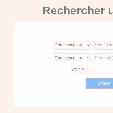
Rechercher u
-
-