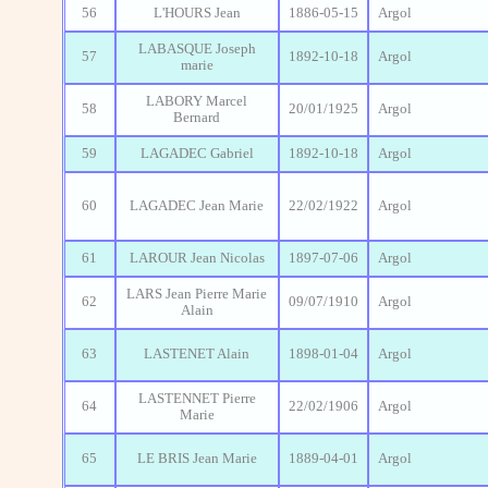
56
L'HOURS Jean
1886-05-15
Argol
LABASQUE Joseph
57
1892-10-18
Argol
marie
LABORY Marcel
58
20/01/1925
Argol
Bernard
59
LAGADEC Gabriel
1892-10-18
Argol
60
LAGADEC Jean Marie
22/02/1922
Argol
61
LAROUR Jean Nicolas
1897-07-06
Argol
LARS Jean Pierre Marie
62
09/07/1910
Argol
Alain
63
LASTENET Alain
1898-01-04
Argol
LASTENNET Pierre
64
22/02/1906
Argol
Marie
65
LE BRIS Jean Marie
1889-04-01
Argol