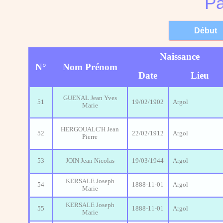
Pa
Naissance
N°
Nom Prénom
Date
Lieu
GUENAL Jean Yves
51
19/02/1902
Argol
Marie
HERGOUALC'H Jean
52
22/02/1912
Argol
Pierre
53
JOIN Jean Nicolas
19/03/1944
Argol
KERSALE Joseph
54
1888-11-01
Argol
Marie
KERSALE Joseph
55
1888-11-01
Argol
Marie