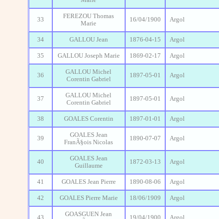
Marie
FEREZOU Thomas
33
16/04/1900
Argol
Marie
34
GALLOU Jean
1876-04-15
Argol
35
GALLOU Joseph Marie
1869-02-17
Argol
GALLOU Michel
36
1897-05-01
Argol
Corentin Gabriel
GALLOU Michel
37
1897-05-01
Argol
Corentin Gabriel
38
GOALES Corentin
1897-01-01
Argol
GOALES Jean
39
1890-07-07
Argol
FranÃ§ois Nicolas
GOALES Jean
40
1872-03-13
Argol
Guillaume
41
GOALES Jean Pierre
1890-08-06
Argol
42
GOALES Pierre Marie
18/06/1909
Argol
GOASGUEN Jean
43
19/04/1900
Argol