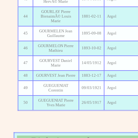
HervÃ© Marie
GOURLAY Pierre
44
BienaimÃ© Louis
1881-02-11
Argol
Marie
GOURMELEN Jean
45
1895-09-08
Argol
Guillaume
GOURMELON Pierre
46
1893-10-02
Argol
Mathieu
GOURVEST Daniel
47
14/05/1912
Argol
Marie
48
GOURVEST Jean Pierre
1883-12-17
Argol
GUEGUENIAT
49
09/03/1921
Argol
Corentin
GUEGUENIAT Pierre
50
26/05/1917
Argol
Yves Marie