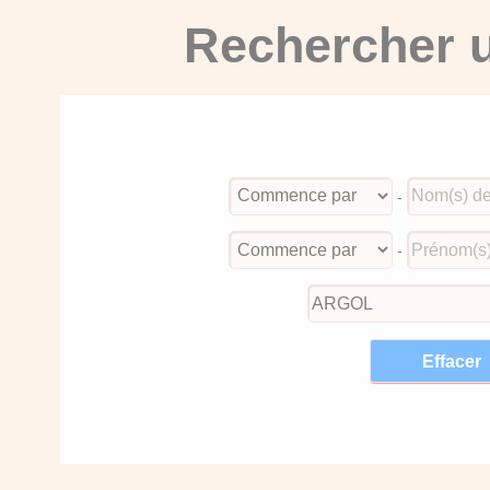
Rechercher u
-
-