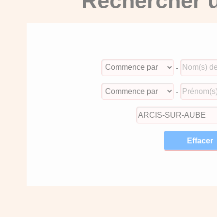
Rechercher u
-
-