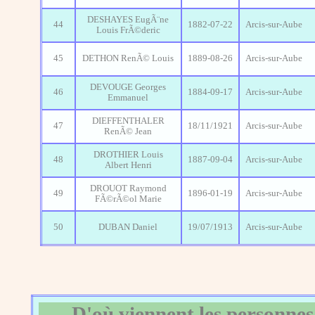
DESHAYES EugÃ¨ne
44
1882-07-22
Arcis-sur-Aube
Louis FrÃ©deric
45
DETHON RenÃ© Louis
1889-08-26
Arcis-sur-Aube
DEVOUGE Georges
46
1884-09-17
Arcis-sur-Aube
Emmanuel
DIEFFENTHALER
47
18/11/1921
Arcis-sur-Aube
RenÃ© Jean
DROTHIER Louis
48
1887-09-04
Arcis-sur-Aube
Albert Henri
DROUOT Raymond
49
1896-01-19
Arcis-sur-Aube
FÃ©rÃ©ol Marie
50
DUBAN Daniel
19/07/1913
Arcis-sur-Aube
D'où viennent les personnes