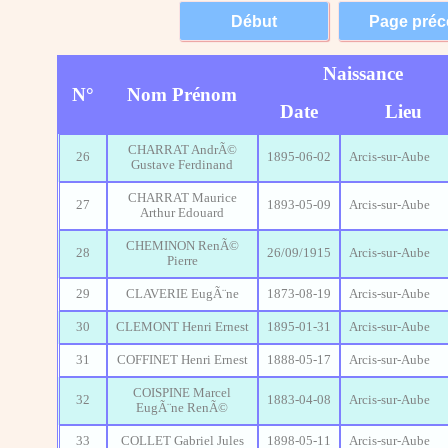
Naissance
N°
Nom Prénom
Date
Lieu
CHARRAT AndrÃ©
26
1895-06-02
Arcis-sur-Aube
Gustave Ferdinand
CHARRAT Maurice
27
1893-05-09
Arcis-sur-Aube
Arthur Edouard
CHEMINON RenÃ©
28
26/09/1915
Arcis-sur-Aube
Pierre
29
CLAVERIE EugÃ¨ne
1873-08-19
Arcis-sur-Aube
30
CLEMONT Henri Ernest
1895-01-31
Arcis-sur-Aube
31
COFFINET Henri Ernest
1888-05-17
Arcis-sur-Aube
COISPINE Marcel
32
1883-04-08
Arcis-sur-Aube
EugÃ¨ne RenÃ©
33
COLLET Gabriel Jules
1898-05-11
Arcis-sur-Aube