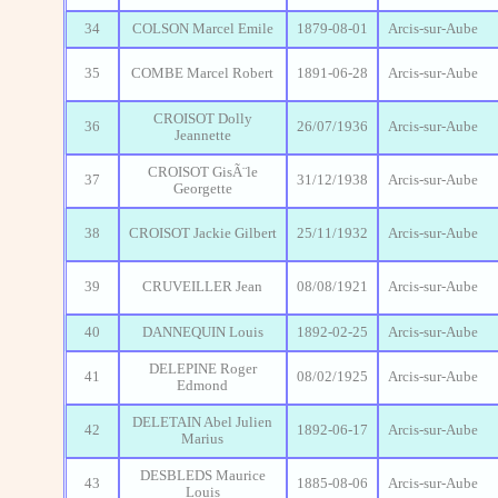
34
COLSON Marcel Emile
1879-08-01
Arcis-sur-Aube
35
COMBE Marcel Robert
1891-06-28
Arcis-sur-Aube
CROISOT Dolly
36
26/07/1936
Arcis-sur-Aube
Jeannette
CROISOT GisÃ¨le
37
31/12/1938
Arcis-sur-Aube
Georgette
38
CROISOT Jackie Gilbert
25/11/1932
Arcis-sur-Aube
39
CRUVEILLER Jean
08/08/1921
Arcis-sur-Aube
40
DANNEQUIN Louis
1892-02-25
Arcis-sur-Aube
DELEPINE Roger
41
08/02/1925
Arcis-sur-Aube
Edmond
DELETAIN Abel Julien
42
1892-06-17
Arcis-sur-Aube
Marius
DESBLEDS Maurice
43
1885-08-06
Arcis-sur-Aube
Louis