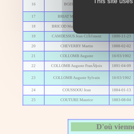
This site uses
16
BOZON Marius
20/06/1906
17
BRIAT Marius Auguste
1879-05-28
18
BRICOD Marie Louis Philippe
1878-06-09
19
CAMDESSUS Jean ClÃ©ment
1890-11-23
20
CHEVERRY Martin
1888-02-02
21
COLLOMB Auguste
16/03/1902
22
COLLOMB Auguste FranÃ§ois
1891-04-09
23
COLLOMB Auguste Sylvain
16/03/1902
24
COUSSOOU Jean
1884-01-13
25
COUTURE Maurice
1883-08-04
D'où vienne