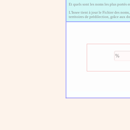
Et quels sont les noms les plus portés 
L'Insee tient à jour le Fichier des noms
territoires de prédilection, grâce aux 