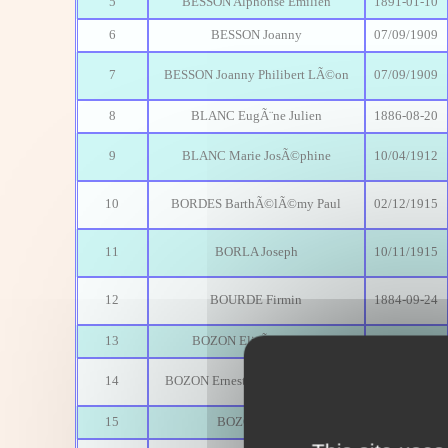
5
BESSON Alphonse Emilien
1891-01-10
6
BESSON Joanny
07/09/1909
7
BESSON Joanny Philibert LÃ©on
07/09/1909
8
BLANC EugÃ¨ne Julien
1886-08-20
9
BLANC Marie JosÃ©phine
10/04/1912
10
BORDES BarthÃ©lÃ©my Paul
02/12/1915
11
BORLA Joseph
10/11/1915
12
BOURDE Firmin
1884-09-24
13
BOZON ElisÃ© Marius
1892-07-08
14
BOZON Ernest AimÃ© Alexandre
1897-05-21
15
BOZON Louis
20/06/1906