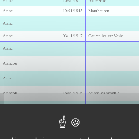
Aranc
16/09/1914
AutrÃªches
Aranc
10/01/1945
Mauthausen
Aranc
Aranc
03/11/1917
Courcelles-sur-Vesle
Aranc
Arancou
Aranc
Arancou
15/09/1916
Sainte-Menehould
Aranc
16/02/1917
Nevers
Aranc
Aranc
19/03/1945
Linz