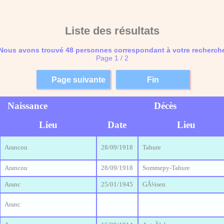
Liste des résultats
Nous avons trouvé 48 personnes correspondant à votre recherch
Page 1 / 2
Naissance
Décès
Lieu
Date
Lieu
Arancou
28/09/1918
Tahure
Arancou
28/09/1918
Sommepy-Tahure
Aranc
25/01/1945
GÃ¼sen
Aranc