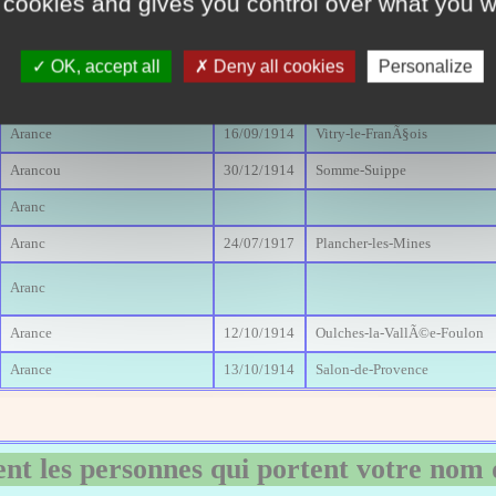
 cookies and gives you control over what you w
Aranc
Aranc
18/10/1918
Meaux
OK, accept all
Deny all cookies
Personalize
Aranc
31/12/1914
Lons-le-Saunier
Arance
16/09/1914
Vitry-le-FranÃ§ois
Arancou
30/12/1914
Somme-Suippe
Aranc
Aranc
24/07/1917
Plancher-les-Mines
Aranc
Arance
12/10/1914
Oulches-la-VallÃ©e-Foulon
Arance
13/10/1914
Salon-de-Provence
nt les personnes qui portent votre nom 