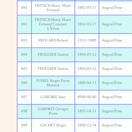
FRITSCH Henry Marie
691
1892-05-17
AngoulÃªme
Fernand
FRITSCH Henry Marie
692
Fernand Constant
1892-05-17
AngoulÃªme
LÃ©on
693
FROUARD Robert
13/11/1909
AngoulÃªme
694
FROUGIER Gaston
1894-05-12
AngoulÃªme
695
FROUGIER Gaston
1894-05-12
AngoulÃªme
FUMEL Roger Pierre
696
1889-04-13
AngoulÃªme
Maurice
697
GABOIRE Jean
0000-00-00
AngoulÃªme
GABORIT Georges
698
1895-10-21
AngoulÃªme
Pierre
699
GACHET Roger
1889-12-14
AngoulÃªme