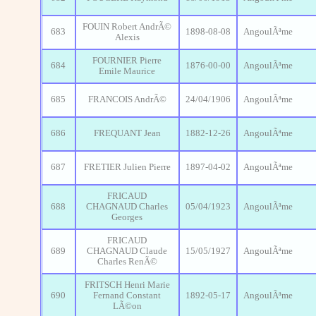
FOUIN Robert AndrÃ©
683
1898-08-08
AngoulÃªme
Alexis
FOURNIER Pierre
684
1876-00-00
AngoulÃªme
Emile Maurice
685
FRANCOIS AndrÃ©
24/04/1906
AngoulÃªme
686
FREQUANT Jean
1882-12-26
AngoulÃªme
687
FRETIER Julien Pierre
1897-04-02
AngoulÃªme
FRICAUD
688
CHAGNAUD Charles
05/04/1923
AngoulÃªme
Georges
FRICAUD
689
CHAGNAUD Claude
15/05/1927
AngoulÃªme
Charles RenÃ©
FRITSCH Henri Marie
690
Fernand Constant
1892-05-17
AngoulÃªme
LÃ©on