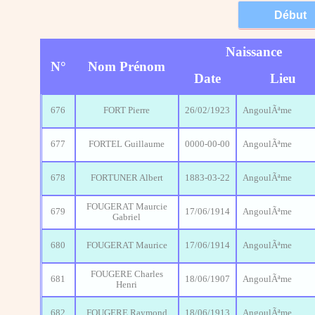
Naissance
N°
Nom Prénom
Date
Lieu
676
FORT Pierre
26/02/1923
AngoulÃªme
677
FORTEL Guillaume
0000-00-00
AngoulÃªme
678
FORTUNER Albert
1883-03-22
AngoulÃªme
FOUGERAT Maurcie
679
17/06/1914
AngoulÃªme
Gabriel
680
FOUGERAT Maurice
17/06/1914
AngoulÃªme
FOUGERE Charles
681
18/06/1907
AngoulÃªme
Henri
682
FOUGERE Raymond
18/06/1913
AngoulÃªme