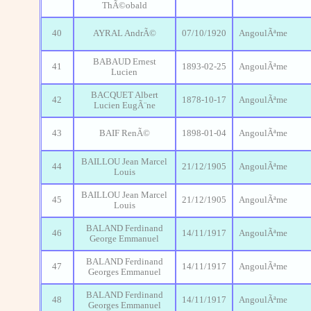
ThÃ©obald
40
AYRAL AndrÃ©
07/10/1920
AngoulÃªme
BABAUD Ernest
41
1893-02-25
AngoulÃªme
Lucien
BACQUET Albert
42
1878-10-17
AngoulÃªme
Lucien EugÃ¨ne
43
BAIF RenÃ©
1898-01-04
AngoulÃªme
BAILLOU Jean Marcel
44
21/12/1905
AngoulÃªme
Louis
BAILLOU Jean Marcel
45
21/12/1905
AngoulÃªme
Louis
BALAND Ferdinand
46
14/11/1917
AngoulÃªme
George Emmanuel
BALAND Ferdinand
47
14/11/1917
AngoulÃªme
Georges Emmanuel
BALAND Ferdinand
48
14/11/1917
AngoulÃªme
Georges Emmanuel