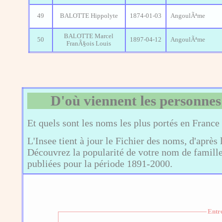
49
BALOTTE Hippolyte
1874-01-03
AngoulÃªme
BALOTTE Marcel
50
1897-04-12
AngoulÃªme
FranÃ§ois Louis
D'où viennent les personnes
Et quels sont les noms les plus portés en France
L'Insee tient à jour le Fichier des noms, d'après 
Découvrez la popularité de votre nom de famille,
publiées pour la période 1891-2000.
Entr