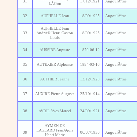
31
17/12/1921
AngoulÃªme
LÃ©on
32
AUPHELLE Jean
18/09/1925
AngoulÃªme
AUPHELLE Jean
33
AndrÃ© Henri Gaston
18/09/1925
AngoulÃªme
Louis
34
AUSSIRE Auguste
1879-06-12
AngoulÃªme
35
AUTEXIER Alphonse
1894-03-16
AngoulÃªme
36
AUTHIER Jeanne
13/12/1923
AngoulÃªme
37
AUXIRE Pierre Auguste
25/10/1914
AngoulÃªme
38
AVRIL Yves Marcel
24/09/1921
AngoulÃªme
AYMEN DE
LAGEARD FranÃ§ois
39
06/07/1936
AngoulÃªme
Henri Marie