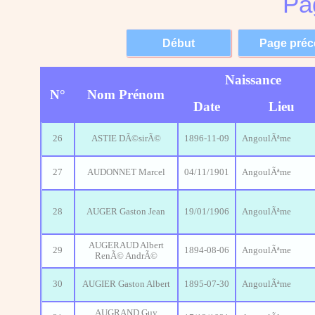
Pa
Naissance
N°
Nom Prénom
Date
Lieu
26
ASTIE DÃ©sirÃ©
1896-11-09
AngoulÃªme
27
AUDONNET Marcel
04/11/1901
AngoulÃªme
28
AUGER Gaston Jean
19/01/1906
AngoulÃªme
AUGERAUD Albert
29
1894-08-06
AngoulÃªme
RenÃ© AndrÃ©
30
AUGIER Gaston Albert
1895-07-30
AngoulÃªme
AUGRAND Guy