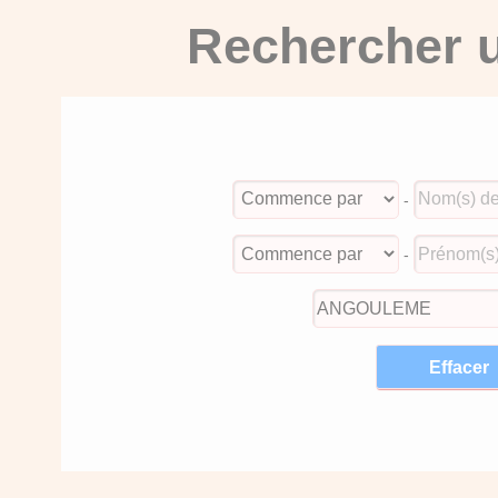
Rechercher u
-
-