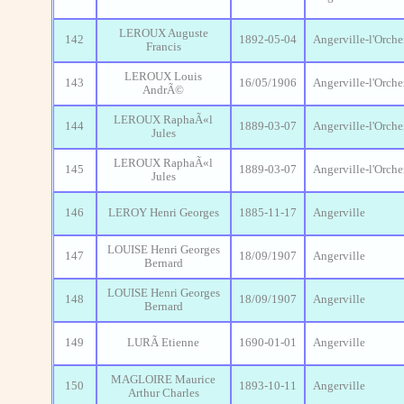
LEROUX Auguste
142
1892-05-04
Angerville-l'Orche
Francis
LEROUX Louis
143
16/05/1906
Angerville-l'Orche
AndrÃ©
LEROUX RaphaÃ«l
144
1889-03-07
Angerville-l'Orche
Jules
LEROUX RaphaÃ«l
145
1889-03-07
Angerville-l'Orche
Jules
146
LEROY Henri Georges
1885-11-17
Angerville
LOUISE Henri Georges
147
18/09/1907
Angerville
Bernard
LOUISE Henri Georges
148
18/09/1907
Angerville
Bernard
149
LURÃ Etienne
1690-01-01
Angerville
MAGLOIRE Maurice
150
1893-10-11
Angerville
Arthur Charles