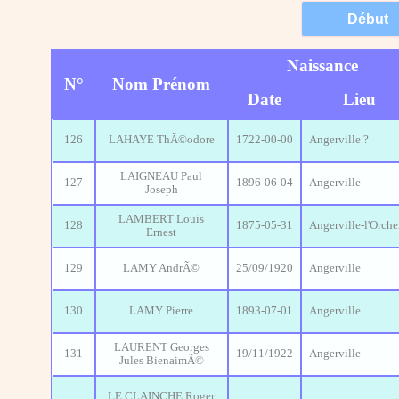
Naissance
N°
Nom Prénom
Date
Lieu
126
LAHAYE ThÃ©odore
1722-00-00
Angerville ?
LAIGNEAU Paul
127
1896-06-04
Angerville
Joseph
LAMBERT Louis
128
1875-05-31
Angerville-l'Orche
Ernest
129
LAMY AndrÃ©
25/09/1920
Angerville
130
LAMY Pierre
1893-07-01
Angerville
LAURENT Georges
131
19/11/1922
Angerville
Jules BienaimÃ©
LE CLAINCHE Roger