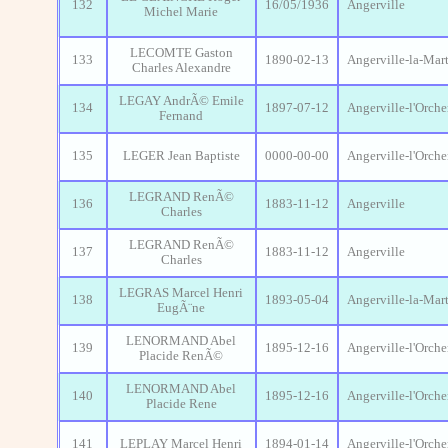
132
16/05/1936
Angerville
Michel Marie
LECOMTE Gaston
133
1890-02-13
Angerville-la-Mart
Charles Alexandre
LEGAY AndrÃ© Emile
134
1897-07-12
Angerville-l'Orche
Fernand
135
LEGER Jean Baptiste
0000-00-00
Angerville-l'Orche
LEGRAND RenÃ©
136
1883-11-12
Angerville
Charles
LEGRAND RenÃ©
137
1883-11-12
Angerville
Charles
LEGRAS Marcel Henri
138
1893-05-04
Angerville-la-Mart
EugÃ¨ne
LENORMAND Abel
139
1895-12-16
Angerville-l'Orche
Placide RenÃ©
LENORMAND Abel
140
1895-12-16
Angerville-l'Orche
Placide Rene
141
LEPLAY Marcel Henri
1894-01-14
Angerville-l'Orche