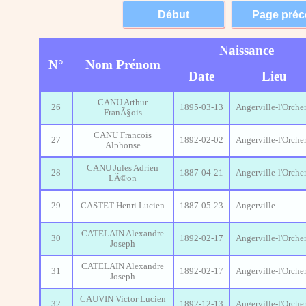
Naissance
N°
Nom Prénom
Date
Lieu
CANU Arthur
26
1895-03-13
Angerville-l'Orche
FranÃ§ois
CANU Francois
27
1892-02-02
Angerville-l'Orche
Alphonse
CANU Jules Adrien
28
1887-04-21
Angerville-l'Orche
LÃ©on
29
CASTET Henri Lucien
1887-05-23
Angerville
CATELAIN Alexandre
30
1892-02-17
Angerville-l'Orche
Joseph
CATELAIN Alexandre
31
1892-02-17
Angerville-l'Orche
Joseph
CAUVIN Victor Lucien
32
1892-12-13
Angerville-l'Orche