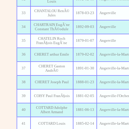
Louis
CHANTALOU RenÃ©
33
1878-03-23
Angerville
Jules
CHARTRAIN EugÃ¨ne
34
1892-09-03
Angerville
Constant ThÃ©odule
CHATELIN Roch
35
1879-01-07
Angerville
FranÃ§ois EugÃ¨ne
36
CHERET arthur Emile
1879-02-02
Angerville-la-Mart
CHERET Gaston
37
1891-01-30
Angerville-la-Mart
AndrÃ©
38
CHERET Joseph Paul
1888-01-23
Angerville-la-Mart
39
COISY Paul FranÃ§ois
1881-02-05
Angerville-l'Orche
COTTARD Adolphe
40
1881-06-13
Angerville-la-Mart
Albert Armand
41
COTTARD Louis
1885-02-14
Angerville-la-Mart