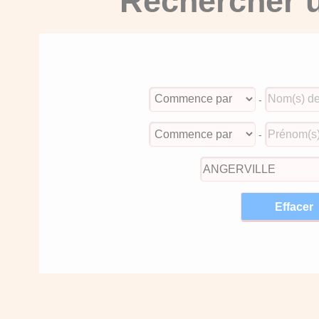
Rechercher u
-
-