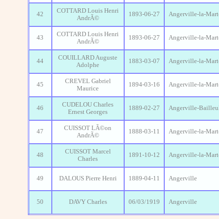
COTTARD Louis Henri
42
1893-06-27
Angerville-la-Mart
AndrÃ©
COTTARD Louis Henri
43
1893-06-27
Angerville-la-Mart
AndrÃ©
COUILLARD Auguste
44
1883-03-07
Angerville-la-Mart
Adolphe
CREVEL Gabriel
45
1894-03-16
Angerville-la-Mart
Maurice
CUDELOU Charles
46
1889-02-27
Angerville-Bailleu
Ernest Georges
CUISSOT LÃ©on
47
1888-03-11
Angerville-la-Mart
AndrÃ©
CUISSOT Marcel
48
1891-10-12
Angerville-la-Mart
Charles
49
DALOUS Pierre Henri
1889-04-11
Angerville
50
DAVY Charles
06/03/1919
Angerville