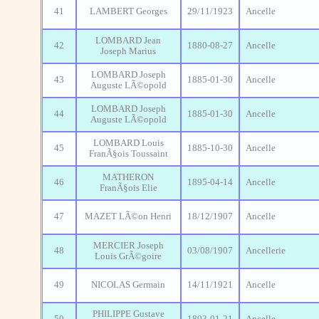
41
LAMBERT Georges
29/11/1923
Ancelle
LOMBARD Jean
42
1880-08-27
Ancelle
Joseph Marius
LOMBARD Joseph
43
1885-01-30
Ancelle
Auguste LÃ©opold
LOMBARD Joseph
44
1885-01-30
Ancelle
Auguste LÃ©opold
LOMBARD Louis
45
1885-10-30
Ancelle
FranÃ§ois Toussaint
MATHERON
46
1895-04-14
Ancelle
FranÃ§ois Elie
47
MAZET LÃ©on Henri
18/12/1907
Ancelle
MERCIER Joseph
48
03/08/1907
Ancellerie
Louis GrÃ©goire
49
NICOLAS Germain
14/11/1921
Ancelle
PHILIPPE Gustave