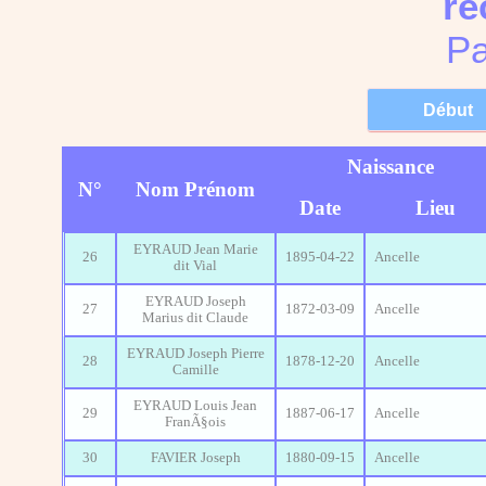
re
Pa
Naissance
N°
Nom Prénom
Date
Lieu
EYRAUD Jean Marie
26
1895-04-22
Ancelle
dit Vial
EYRAUD Joseph
27
1872-03-09
Ancelle
Marius dit Claude
EYRAUD Joseph Pierre
28
1878-12-20
Ancelle
Camille
EYRAUD Louis Jean
29
1887-06-17
Ancelle
FranÃ§ois
30
FAVIER Joseph
1880-09-15
Ancelle