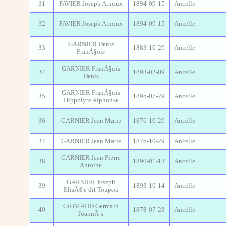
31
FAVIER Joseph Arnoux
1894-09-15
Ancelle
32
FAVIER Joseph Arnoux
1894-09-15
Ancelle
GARNIER Denis
33
1883-10-29
Ancelle
FranÃ§ois
GARNIER FranÃ§ois
34
1893-02-09
Ancelle
Denis
GARNIER FranÃ§ois
35
1895-07-29
Ancelle
Hippolyte Alphonse
36
GARNIER Jean Marie
1876-10-29
Ancelle
37
GARNIER Jean Marie
1876-10-29
Ancelle
GARNIER Jean Pierre
38
1890-01-13
Ancelle
Antoine
GARNIER Joseph
39
1893-10-14
Ancelle
ElisÃ©e dit Toupou
GRIMAUD Germain
40
1878-07-28
Ancelle
JoannÃ¨s