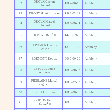
DROUX Gaston
32
1887-06-15
Ambleny
Edouard
33
DROUX Henri Auguste
1892-03-18
Ambleny
DROUX Marcel
34
1894-09-21
Ambleny
Edouard
35
DUPONT RenÃ©
14/08/1923
Ambleny
DUVIVIER Charles
36
1870-11-07
Ambleny
LÃ©on
37
EDEMONT Robert
0000-00-00
Ambleny
ESTOUPE Jules
38
1890-08-24
Ambleny
Auguste
FIDELAINE Marcel
39
1880-07-24
Ambleny
auguste
40
FRESLON Jules
1886-09-03
Ambleny
GUERIN Henri
41
1883-11-09
Ambleny
DÃ¨sirÃ©