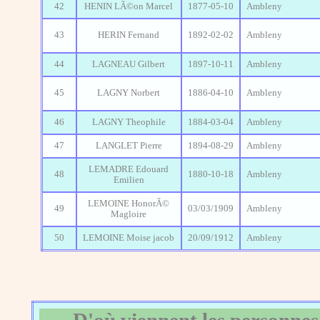
42
HENIN LÃ©on Marcel
1877-05-10
Ambleny
43
HERIN Fernand
1892-02-02
Ambleny
44
LAGNEAU Gilbert
1897-10-11
Ambleny
45
LAGNY Norbert
1886-04-10
Ambleny
46
LAGNY Theophile
1884-03-04
Ambleny
47
LANGLET Pierre
1894-08-29
Ambleny
LEMADRE Edouard
48
1880-10-18
Ambleny
Emilien
LEMOINE HonorÃ©
49
03/03/1909
Ambleny
Magloire
50
LEMOINE Moise jacob
20/09/1912
Ambleny