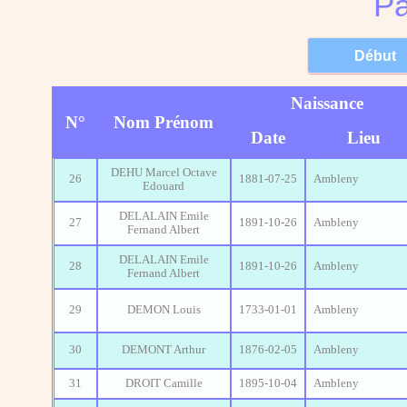
Pa
Naissance
N°
Nom Prénom
Date
Lieu
DEHU Marcel Octave
26
1881-07-25
Ambleny
Edouard
DELALAIN Emile
27
1891-10-26
Ambleny
Fernand Albert
DELALAIN Emile
28
1891-10-26
Ambleny
Fernand Albert
29
DEMON Louis
1733-01-01
Ambleny
30
DEMONT Arthur
1876-02-05
Ambleny
31
DROIT Camille
1895-10-04
Ambleny