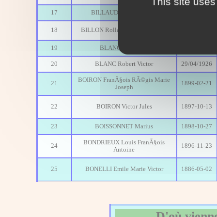
This site uses
17
BILLAUDELLE Maurice
21/01/1922
18
BILLON Rolland Charles Marius
1896-12-04
19
BLANC Henri Luc
1896-12-14
20
BLANC Robert Victor
29/04/1926
BOIRON FranÃ§ois RÃ©gis Marie
21
1899-02-21
Joseph
22
BOIRON Victor Jules
1897-10-13
23
BOISSONNET Marius
1898-10-27
BONDRIEUX Louis FranÃ§ois
24
1896-11-23
Antoine
25
BONELLI Emile Marie Victor
1886-05-02
D'où vienne