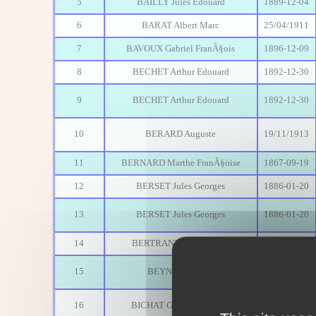
5
BAILLY Jules Edouard
1889-12-04
6
BARAT Albert Marc
25/04/1911
7
BAVOUX Gabriel FranÃ§ois
1896-12-09
8
BECHET Arthur Edouard
1892-12-30
9
BECHET Arthur Edouard
1892-12-30
10
BERARD Auguste
19/11/1913
11
BERNARD Marthe FranÃ§oise
1867-09-19
12
BERSET Jules Georges
1886-01-20
13
BERSET Jules Georges
1886-01-20
14
BERTRAND Jules Joseph
1891-02-27
15
BEYNETTE Jean
03/03/1922
16
BICHAT GODARD Alfred
16/04/1911