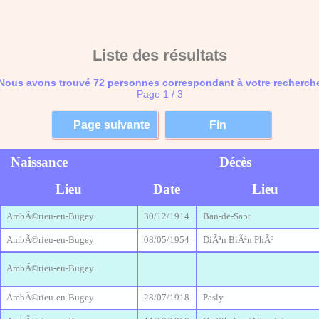
Liste des résultats
Nous avons trouvé 72 personnes correspondant à votre recherch
Page 1 / 3
Naissance
Décès
Lieu
Date
Lieu
AmbÃ©rieu-en-Bugey
30/12/1914
Ban-de-Sapt
AmbÃ©rieu-en-Bugey
08/05/1954
DiÃªn BiÃªn PhÃº
AmbÃ©rieu-en-Bugey
AmbÃ©rieu-en-Bugey
28/07/1918
Pasly