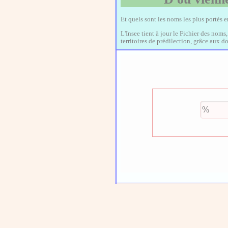
Et quels sont les noms les plus portés 
L'Insee tient à jour le Fichier des noms
territoires de prédilection, grâce aux 