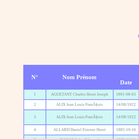
N°
Nom Prénom
Date
1
AGUETANT Charles Henri Joseph
1891-08-03
2
ALIX Jean Louis FranÃ§ois
14/08/1922
3
ALIX Jean Louis FranÃ§ois
14/08/1922
4
ALLARD Daniel Etienne Henri
1885-10-16