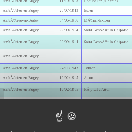
AmbÃ©rieu-en-Bugey
11/10/1918
Hadjibekar (Albanie)
AmbÃ©rieu-en-Bugey
26/07/1943
Essen
AmbÃ©rieu-en-Bugey
04/06/1916
MÃ©nil-la-Tour
AmbÃ©rieu-en-Bugey
22/09/1914
Saint-BenoÃ®t-la-Chipotte
AmbÃ©rieu-en-Bugey
22/09/1914
Saint-BenoÃ®t-la-Chipotte
AmbÃ©rieu-en-Bugey
AmbÃ©rieu-en-Bugey
24/11/1943
Toulon
AmbÃ©rieu-en-Bugey
19/02/1915
Atton
AmbÃ©rieu-en-Bugey
19/02/1915
HÃ´pital d'Atton
AmbÃ©rieu-en-Bugey
27/08/1914
AmbÃ©rieu-en-Bugey
AmbÃ©rieu-en-Bugey