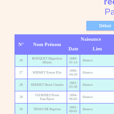
re
Pa
Naissance
N°
Nom Prénom
Date
Lieu
ROUQUET Hippolyte
1889-
26
Alrance
Hilaire
01-14
1890-
27
SERMET Ernest Elie
Alrance
04-20
1881-
28
SERMET Henri Charles
Alrance
05-30
TAURINES Pierre
1894-
29
Alrance
FranÃ§ois
06-05
1881-
30
TROUCHE Baptiste
Alrance
09-05