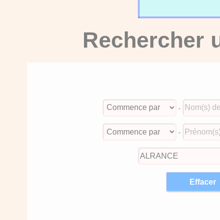
Rechercher u
-
-