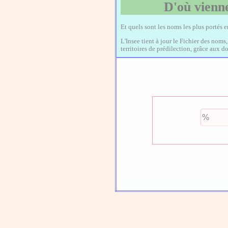
D'où vienne
Et quels sont les noms les plus portés 
L'Insee tient à jour le Fichier des noms
territoires de prédilection, grâce aux 