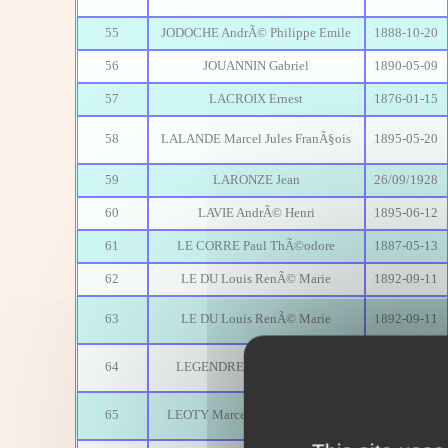
55
JODOCHE AndrÃ© Philippe Emile
1888-10-20
56
JOUANNIN Gabriel
1890-05-09
57
LACROIX Ernest
1876-01-15
58
LALANDE Marcel Jules FranÃ§ois
1895-05-20
59
LARONZE Jean
26/09/1928
60
LAVIE AndrÃ© Henri
1895-06-12
61
LE CORRE Paul ThÃ©odore
1887-05-13
62
LE DU Louis RenÃ© Marie
1892-09-11
63
LE DU Louis RenÃ© Marie
1892-09-11
64
LEGENDRE Lucien EugÃ¨ne
09/01/1907
65
LEOTY Marcel Raymond Adrien
24/04/1926