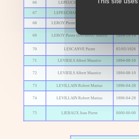
This site uses
66
LEPEUCHANT Athanase
1887-06-01
67
LEPEUCHANT EugÃ¨ne Jules
1889-09-12
68
LEROY Pierre DÃ©sirÃ© Marcel
1894-10-14
69
LEROY Pierre DÃ©sirÃ© Marcel
1894-10-14
70
LESCANVE Pierre
05/05/1926
71
LEVIEILS Albert Maurice
1894-08-10
72
LEVIEILS Albert Maurice
1894-08-10
73
LEVILLAIN Robert Marius
1896-04-28
74
LEVILLAIN Robert Marius
1896-04-28
75
LIEBAUX Jean Pierre
0000-00-00