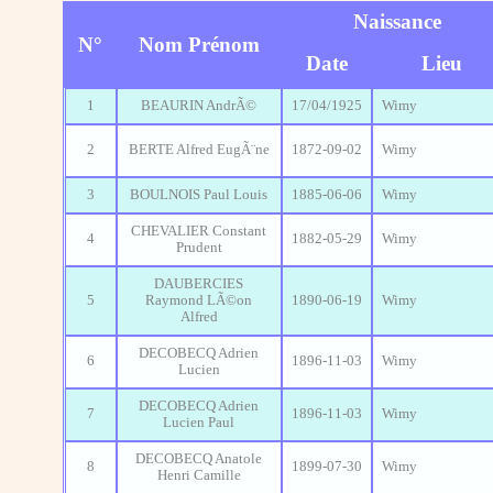
Naissance
N°
Nom Prénom
Date
Lieu
1
BEAURIN AndrÃ©
17/04/1925
Wimy
2
BERTE Alfred EugÃ¨ne
1872-09-02
Wimy
3
BOULNOIS Paul Louis
1885-06-06
Wimy
CHEVALIER Constant
4
1882-05-29
Wimy
Prudent
DAUBERCIES
5
Raymond LÃ©on
1890-06-19
Wimy
Alfred
DECOBECQ Adrien
6
1896-11-03
Wimy
Lucien
DECOBECQ Adrien
7
1896-11-03
Wimy
Lucien Paul
DECOBECQ Anatole
8
1899-07-30
Wimy
Henri Camille