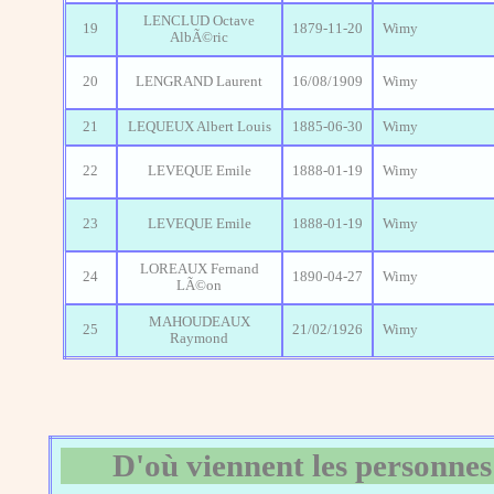
LENCLUD Octave
19
1879-11-20
Wimy
AlbÃ©ric
20
LENGRAND Laurent
16/08/1909
Wimy
21
LEQUEUX Albert Louis
1885-06-30
Wimy
22
LEVEQUE Emile
1888-01-19
Wimy
23
LEVEQUE Emile
1888-01-19
Wimy
LOREAUX Fernand
24
1890-04-27
Wimy
LÃ©on
MAHOUDEAUX
25
21/02/1926
Wimy
Raymond
D'où viennent les personnes