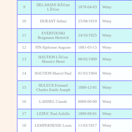
DELAHAYE RÃ©mi
9
1878-04-03
Wimy
LÃ©on
10
DURANT Arthur
25/08/1919
Wimy
EVERTOUSKI
11
24/10/1925
Wimy
Bergmann Heinrich
12
FIN Alphonse Auguste
1881-03-15
Wimy
HAUTION LÃ©on
13
08/05/1909
Wimy
Maurice Henri
14
HAUTION Marcel Paul
01/03/1904
Wimy
HULEUX Fernand
15
1889-12-01
Wimy
Charles Emile Joseph
16
LAISNEL Claude
0000-00-00
Wimy
17
LEDUC Paul Achille
1890-09-01
Wimy
18
LEMPERNESSE Louis
11/03/1917
Wimy