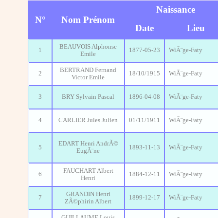
Naissance
N°
Nom Prénom
Date
Lieu
BEAUVOIS Alphonse
1
1877-05-23
WiÃ¨ge-Faty
Emile
BERTRAND Fernand
2
18/10/1915
WiÃ¨ge-Faty
Victor Emile
3
BRY Sylvain Pascal
1896-04-08
WiÃ¨ge-Faty
4
CARLIER Jules Julien
01/11/1911
WiÃ¨ge-Faty
EDART Henri AndrÃ©
5
1893-11-13
WiÃ¨ge-Faty
EugÃ¨ne
FAUCHART Albert
6
1884-12-11
WiÃ¨ge-Faty
Henri
GRANDIN Henri
7
1899-12-17
WiÃ¨ge-Faty
ZÃ©phirin Albert
GUILLAUME Louis