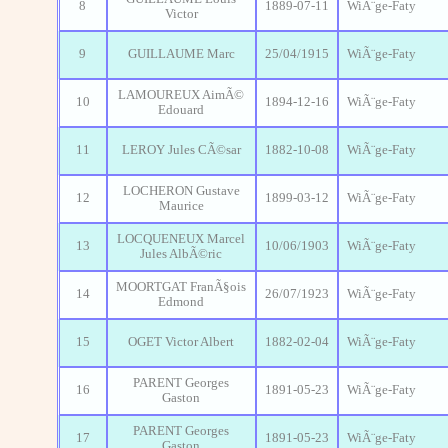
8
1889-07-11
WiÃ¨ge-Faty
Victor
9
GUILLAUME Marc
25/04/1915
WiÃ¨ge-Faty
LAMOUREUX AimÃ©
10
1894-12-16
WiÃ¨ge-Faty
Edouard
11
LEROY Jules CÃ©sar
1882-10-08
WiÃ¨ge-Faty
LOCHERON Gustave
12
1899-03-12
WiÃ¨ge-Faty
Maurice
LOCQUENEUX Marcel
13
10/06/1903
WiÃ¨ge-Faty
Jules AlbÃ©ric
MOORTGAT FranÃ§ois
14
26/07/1923
WiÃ¨ge-Faty
Edmond
15
OGET Victor Albert
1882-02-04
WiÃ¨ge-Faty
PARENT Georges
16
1891-05-23
WiÃ¨ge-Faty
Gaston
PARENT Georges
17
1891-05-23
WiÃ¨ge-Faty
Gaston