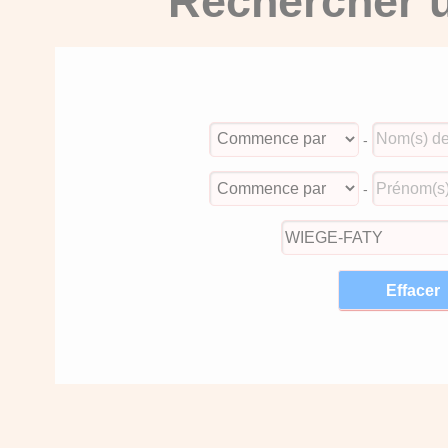
Rechercher u
-
-