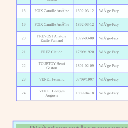
18
POIX Camille ArsÃ¨ne
1892-03-12
WiÃ¨ge-Faty
19
POIX Camille ArsÃ¨ne
1892-03-12
WiÃ¨ge-Faty
PREVOST Anatole
20
1879-03-09
WiÃ¨ge-Faty
Emile Fernand
21
PREZ Claude
17/09/1920
WiÃ¨ge-Faty
TOURTOY Henri
22
1891-02-09
WiÃ¨ge-Faty
Gaston
23
VENET Fernand
07/09/1907
WiÃ¨ge-Faty
VENET Georges
24
1889-04-18
WiÃ¨ge-Faty
Auguste