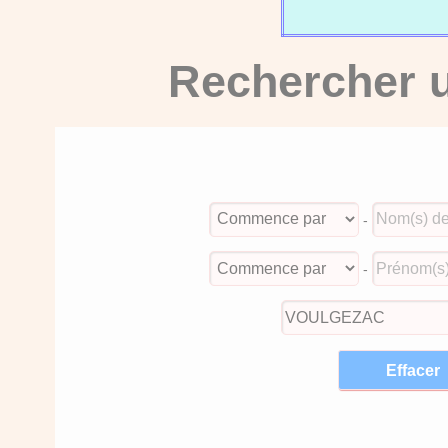
Rechercher u
-
-