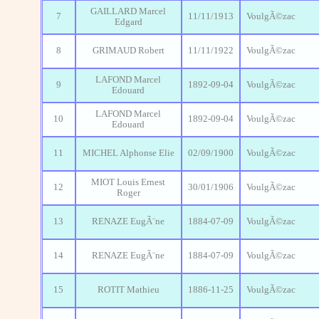
GAILLARD Marcel
7
11/11/1913
VoulgÃ©zac
Edgard
8
GRIMAUD Robert
11/11/1922
VoulgÃ©zac
LAFOND Marcel
9
1892-09-04
VoulgÃ©zac
Edouard
LAFOND Marcel
10
1892-09-04
VoulgÃ©zac
Edouard
11
MICHEL Alphonse Elie
02/09/1900
VoulgÃ©zac
MIOT Louis Ernest
12
30/01/1906
VoulgÃ©zac
Roger
13
RENAZE EugÃ¨ne
1884-07-09
VoulgÃ©zac
14
RENAZE EugÃ¨ne
1884-07-09
VoulgÃ©zac
15
ROTIT Mathieu
1886-11-25
VoulgÃ©zac