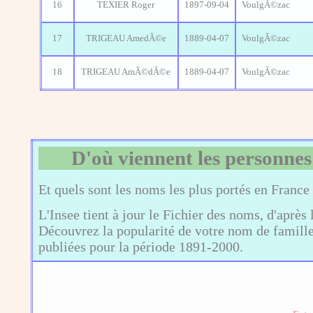
16
TEXIER Roger
1897-09-04
VoulgÃ©zac
17
TRIGEAU AmedÃ©e
1889-04-07
VoulgÃ©zac
18
TRIGEAU AmÃ©dÃ©e
1889-04-07
VoulgÃ©zac
D'où viennent les personnes
Et quels sont les noms les plus portés en France
L'Insee tient à jour le Fichier des noms, d'après 
Découvrez la popularité de votre nom de famille,
publiées pour la période 1891-2000.