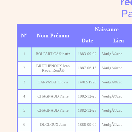
re
Pa
Naissance
N°
Nom Prénom
Date
Lieu
1
BOLPART CÃ©lestin
1883-09-02
VoulgÃ©zac
BRETHENOUX Jean
2
1887-06-15
VoulgÃ©zac
Raoul RenÃ©
3
CARVAYAT Clovis
14/02/1920
VoulgÃ©zac
4
CHAGNAUD Pierre
1882-12-23
VoulgÃ©zac
5
CHAGNAUD Pierre
1882-12-23
VoulgÃ©zac
6
DUCLOUX Jean
1888-09-05
VoulgÃ©zac