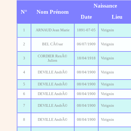
Naissance
N°
Nom Prénom
Date
Lieu
1
ARNAUD Jean Marie
1891-07-05
Virignin
2
BEL CÃ©sar
06/07/1909
Virignin
CORDIER RenÃ©
3
18/04/1918
Virignin
Julien
4
DEVILLE AndrÃ©
08/04/1900
Virignin
5
DEVILLE AndrÃ©
08/04/1900
Virignin
6
DEVILLE AndrÃ©
08/04/1900
Virignin
7
DEVILLE AndrÃ©
08/04/1900
Virignin
8
DEVILLE AndrÃ©
08/04/1900
Virignin