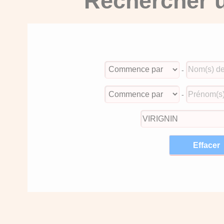
Rechercher u
-
-