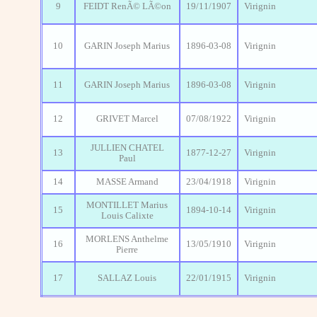
9
FEIDT RenÃ© LÃ©on
19/11/1907
Virignin
10
GARIN Joseph Marius
1896-03-08
Virignin
11
GARIN Joseph Marius
1896-03-08
Virignin
12
GRIVET Marcel
07/08/1922
Virignin
JULLIEN CHATEL
13
1877-12-27
Virignin
Paul
14
MASSE Armand
23/04/1918
Virignin
MONTILLET Marius
15
1894-10-14
Virignin
Louis Calixte
MORLENS Anthelme
16
13/05/1910
Virignin
Pierre
17
SALLAZ Louis
22/01/1915
Virignin