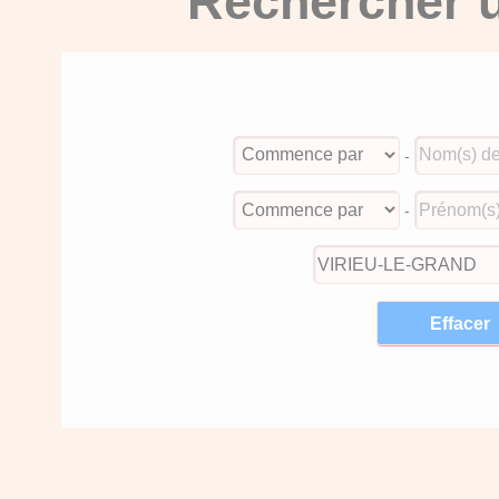
Rechercher u
-
-