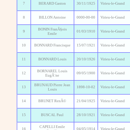
7
BERARD Gaston
30/11/1925
Virieu-le-Grand
8
BILLON Antoine
0000-00-00
Virieu-le-Grand
BONIN FranÃ§ois
9
01/03/1910
Virieu-le-Grand
Emile
10
BONNARD Francisque
15/07/1921
Virieu-le-Grand
11
BONNARD Louis
20/10/1926
Virieu-le-Grand
BORNAREL Louis
12
09/05/1900
Virieu-le-Grand
EugÃ¨ne
BRUNAUD Pierre Jean
13
1898-10-02
Virieu-le-Grand
Louis
14
BRUNET RenÃ©
21/04/1925
Virieu-le-Grand
15
BUSCAL Paul
28/10/1921
Virieu-le-Grand
CAPELLI Emile
16
04/05/1914
Virieu-le-Grand