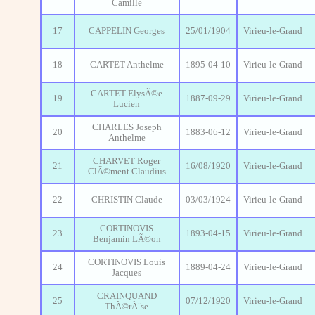
Camille
17
CAPPELIN Georges
25/01/1904
Virieu-le-Grand
18
CARTET Anthelme
1895-04-10
Virieu-le-Grand
CARTET ElysÃ©e
19
1887-09-29
Virieu-le-Grand
Lucien
CHARLES Joseph
20
1883-06-12
Virieu-le-Grand
Anthelme
CHARVET Roger
21
16/08/1920
Virieu-le-Grand
ClÃ©ment Claudius
22
CHRISTIN Claude
03/03/1924
Virieu-le-Grand
CORTINOVIS
23
1893-04-15
Virieu-le-Grand
Benjamin LÃ©on
CORTINOVIS Louis
24
1889-04-24
Virieu-le-Grand
Jacques
CRAINQUAND
25
07/12/1920
Virieu-le-Grand
ThÃ©rÃ¨se