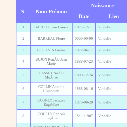
Naissance
N°
Nom Prénom
Date
Lieu
1
BARBOT Jean Damas
1871-12-11
Vindelle
2
BARREAU Pierre
0000-00-00
Vindelle
3
BOILEVIN Firmin
1872-04-17
Vindelle
BUJON RenÃ© Jean
4
1888-07-23
Vindelle
Marie
CASSUT NoÃ«l
5
1890-12-24
Vindelle
MoÃ¯se
COLLIN Anatole
6
1888-08-16
Vindelle
LÃ©onide
COURLY Jacques
7
1876-09-29
Vindelle
EugÃ©ne
COURLY RenÃ©
8
15/11/1907
Vindelle
EugÃ¨ne