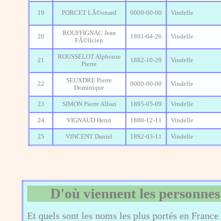
19
PORCET LÃ©onard
0000-00-00
Vindelle
ROUFFIGNAC Jean
20
1891-04-26
Vindelle
FÃ©licien
ROUSSELOT Alphonse
21
1882-10-29
Vindelle
Pierre
SEUXDRE Pierre
22
0000-00-00
Vindelle
Dominique
23
SIMON Pierre Alban
1895-05-09
Vindelle
24
VIGNAUD Henri
1880-12-11
Vindelle
25
VINCENT Daniel
1892-03-11
Vindelle
D'où viennent les personnes
Et quels sont les noms les plus portés en France