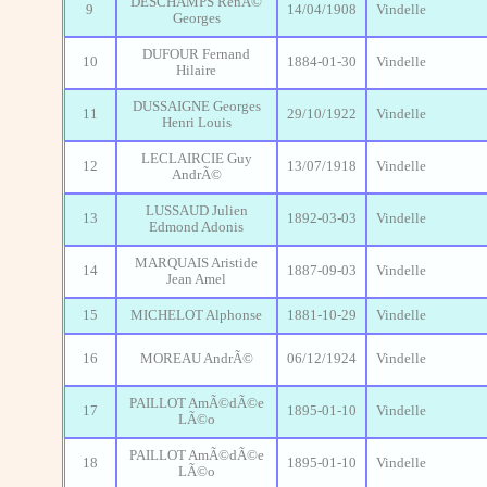
DESCHAMPS RenÃ©
9
14/04/1908
Vindelle
Georges
DUFOUR Fernand
10
1884-01-30
Vindelle
Hilaire
DUSSAIGNE Georges
11
29/10/1922
Vindelle
Henri Louis
LECLAIRCIE Guy
12
13/07/1918
Vindelle
AndrÃ©
LUSSAUD Julien
13
1892-03-03
Vindelle
Edmond Adonis
MARQUAIS Aristide
14
1887-09-03
Vindelle
Jean Amel
15
MICHELOT Alphonse
1881-10-29
Vindelle
16
MOREAU AndrÃ©
06/12/1924
Vindelle
PAILLOT AmÃ©dÃ©e
17
1895-01-10
Vindelle
LÃ©o
PAILLOT AmÃ©dÃ©e
18
1895-01-10
Vindelle
LÃ©o