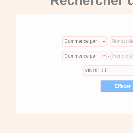
Rechercher u
-
-