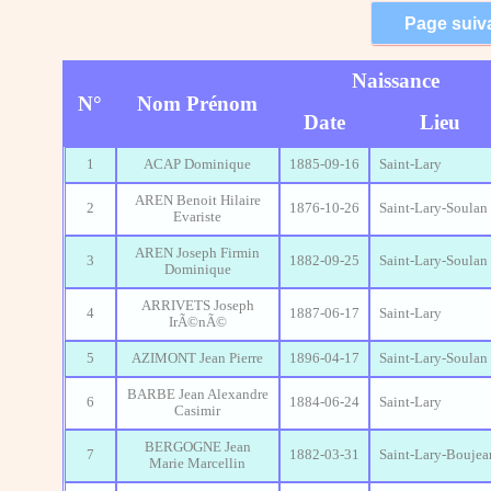
Naissance
N°
Nom Prénom
Date
Lieu
1
ACAP Dominique
1885-09-16
Saint-Lary
AREN Benoit Hilaire
2
1876-10-26
Saint-Lary-Soulan
Evariste
AREN Joseph Firmin
3
1882-09-25
Saint-Lary-Soulan
Dominique
ARRIVETS Joseph
4
1887-06-17
Saint-Lary
IrÃ©nÃ©
5
AZIMONT Jean Pierre
1896-04-17
Saint-Lary-Soulan
BARBE Jean Alexandre
6
1884-06-24
Saint-Lary
Casimir
BERGOGNE Jean
7
1882-03-31
Saint-Lary-Boujea
Marie Marcellin