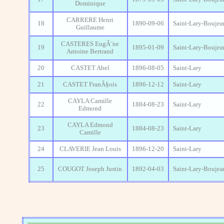
Dominique
CARRERE Henri
18
1890-09-06
Saint-Lary-Boujea
Guillaume
CASTERES EugÃ¨ne
19
1895-01-09
Saint-Lary-Boujea
Antoine Bertrand
20
CASTET Abel
1896-08-05
Saint-Lary
21
CASTET FranÃ§ois
1896-12-12
Saint-Lary
CAYLA Camille
22
1884-08-23
Saint-Lary
Edmond
CAYLA Edmond
23
1884-08-23
Saint-Lary
Camille
24
CLAVERIE Jean Louis
1896-12-20
Saint-Lary
25
COUGOT Joseph Justin
1892-04-03
Saint-Lary-Boujea