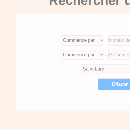
Rechercher u
-
-