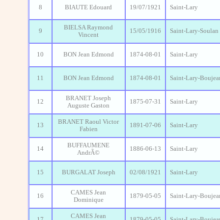
8
BIAUTE Edouard
19/07/1921
Saint-Lary
BIELSA Raymond
9
15/05/1916
Saint-Lary-Soulan
Vincent
10
BON Jean Edmond
1874-08-01
Saint-Lary
11
BON Jean Edmond
1874-08-01
Saint-Lary-Boujea
BRANET Joseph
12
1875-07-31
Saint-Lary
Auguste Gaston
BRANET Raoul Victor
13
1891-07-06
Saint-Lary
Fabien
BUFFAUMENE
14
1886-06-13
Saint-Lary
AndrÃ©
15
BURGALAT Joseph
02/08/1921
Saint-Lary
CAMES Jean
16
1879-05-05
Saint-Lary-Boujea
Dominique
CAMES Jean
17
1879-05-05
Saint-Lary-Boujea