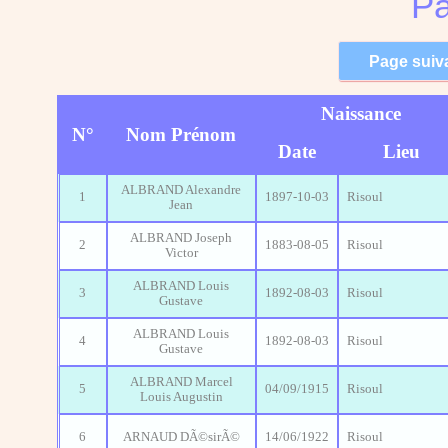
Pa
Naissance
N°
Nom Prénom
Date
Lieu
ALBRAND Alexandre
1
1897-10-03
Risoul
Jean
ALBRAND Joseph
2
1883-08-05
Risoul
Victor
ALBRAND Louis
3
1892-08-03
Risoul
Gustave
ALBRAND Louis
4
1892-08-03
Risoul
Gustave
ALBRAND Marcel
5
04/09/1915
Risoul
Louis Augustin
6
ARNAUD DÃ©sirÃ©
14/06/1922
Risoul