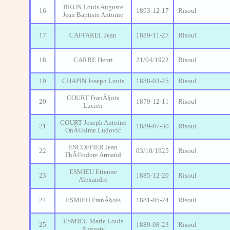
BRUN Louis Auguste
16
1893-12-17
Risoul
Jean Baptiste Antoine
17
CAFFAREL Jean
1889-11-27
Risoul
18
CARRE Henri
21/04/1922
Risoul
19
CHAPIN Joseph Louis
1888-03-25
Risoul
COURT FranÃ§ois
20
1879-12-11
Risoul
Lucien
COURT Joseph Antoine
21
1889-07-30
Risoul
OnÃ©sime Ludovic
ESCOFFIER Jean
22
03/10/1925
Risoul
ThÃ©odore Armand
ESMIEU Etienne
23
1885-12-20
Risoul
Alexandre
24
ESMIEU FranÃ§ois
1881-05-24
Risoul
ESMIEU Marie Louis
25
1889-08-23
Risoul
Auguste