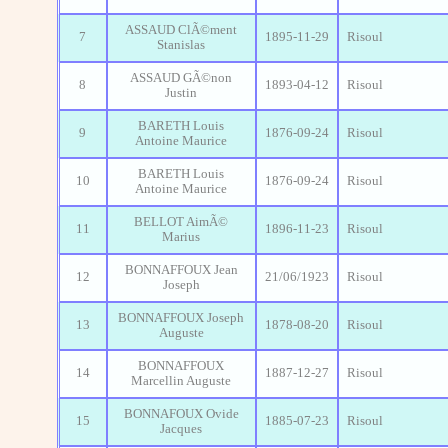
ASSAUD ClÃ©ment
7
1895-11-29
Risoul
Stanislas
ASSAUD GÃ©non
8
1893-04-12
Risoul
Justin
BARETH Louis
9
1876-09-24
Risoul
Antoine Maurice
BARETH Louis
10
1876-09-24
Risoul
Antoine Maurice
BELLOT AimÃ©
11
1896-11-23
Risoul
Marius
BONNAFFOUX Jean
12
21/06/1923
Risoul
Joseph
BONNAFFOUX Joseph
13
1878-08-20
Risoul
Auguste
BONNAFFOUX
14
1887-12-27
Risoul
Marcellin Auguste
BONNAFOUX Ovide
15
1885-07-23
Risoul
Jacques