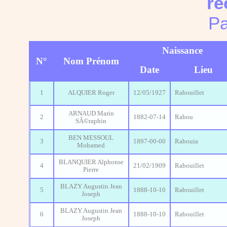
re
Pa
Naissance
N°
Nom Prénom
Date
Lieu
1
ALQUIER Roger
12/05/1927
Rabouillet
ARNAUD Marin
2
1882-07-14
Rabou
SÃ©raphin
BEN MESSOUL
3
1897-00-00
Rabouia
Mohamed
BLANQUIER Alphonse
4
21/02/1909
Rabouillet
Pierre
BLAZY Augustin Jean
5
1888-10-10
Rabouillet
Joseph
BLAZY Augustin Jean
6
1888-10-10
Rabouillet
Joseph