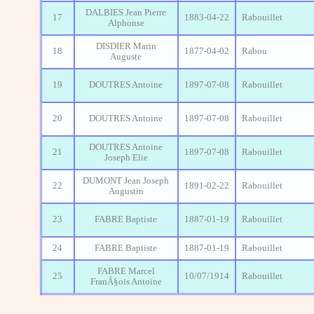
DALBIES Jean Pierre
17
1883-04-22
Rabouillet
Alphonse
DISDIER Marin
18
1877-04-02
Rabou
Auguste
19
DOUTRES Antoine
1897-07-08
Rabouillet
20
DOUTRES Antoine
1897-07-08
Rabouillet
DOUTRES Antoine
21
1897-07-08
Rabouillet
Joseph Elie
DUMONT Jean Joseph
22
1891-02-22
Rabouillet
Augustin
23
FABRE Baptiste
1887-01-19
Rabouillet
24
FABRE Baptiste
1887-01-19
Rabouillet
FABRE Marcel
25
10/07/1914
Rabouillet
FranÃ§ois Antoine