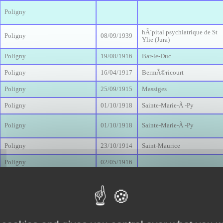
Poligny
hÃ´pital psychiatrique de St
Poligny
08/09/1939
Ylie (Jura)
Poligny
19/08/1916
Bar-le-Duc
Poligny
16/04/1917
BermÃ©ricourt
Poligny
25/09/1915
Massiges
Poligny
01/10/1918
Sainte-Marie-Ã -Py
Poligny
01/10/1918
Sainte-Marie-Ã -Py
Poligny
23/10/1914
Saint-Maurice
Poligny
02/05/1916
Poligny
12/01/1915
Crouy
Poligny
26/08/1914
ChÃ¢teau-Salins - HÃ´p. milit
Poligny
11/08/1916
Rampont