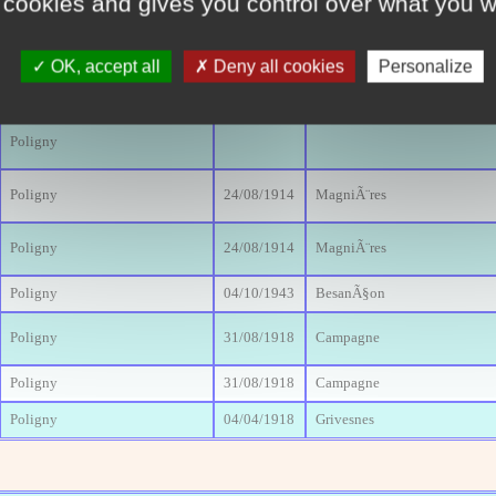
 cookies and gives you control over what you w
Poligny
OK, accept all
Deny all cookies
Personalize
Poligny
26/08/1914
Olizy-sur-Chiers
Poligny
Poligny
24/08/1914
MagniÃ¨res
Poligny
24/08/1914
MagniÃ¨res
Poligny
04/10/1943
BesanÃ§on
Poligny
31/08/1918
Campagne
Poligny
31/08/1918
Campagne
Poligny
04/04/1918
Grivesnes