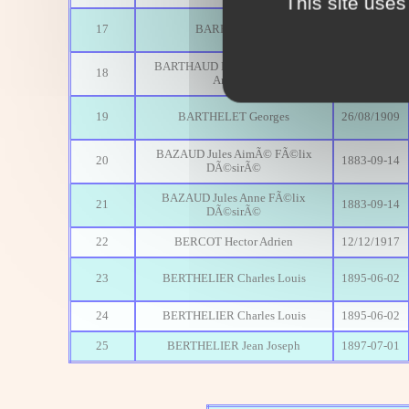
This site uses
17
BARBE Hubert
19/12/1923
BARTHAUD Raymond Adolphe
18
1895-03-06
AndrÃ©
19
BARTHELET Georges
26/08/1909
BAZAUD Jules AimÃ© FÃ©lix
20
1883-09-14
DÃ©sirÃ©
BAZAUD Jules Anne FÃ©lix
21
1883-09-14
DÃ©sirÃ©
22
BERCOT Hector Adrien
12/12/1917
23
BERTHELIER Charles Louis
1895-06-02
24
BERTHELIER Charles Louis
1895-06-02
25
BERTHELIER Jean Joseph
1897-07-01