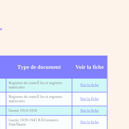
he
Type de document
Voir la fiche
Registres de contrÃ´les et registres
Voir la fiche
matricules
Registres de contrÃ´les et registres
Voir la fiche
matricules
Guerre 1914-1918
Voir la fiche
Guerre 1939-1945 RÃ©sistance
Voir la fiche
FranÃ§aise