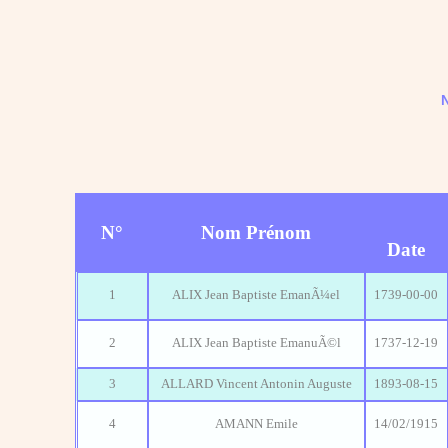
N
N°
Nom Prénom
Date
1
ALIX Jean Baptiste EmanÃ¼el
1739-00-00
2
ALIX Jean Baptiste EmanuÃ©l
1737-12-19
3
ALLARD Vincent Antonin Auguste
1893-08-15
4
AMANN Emile
14/02/1915