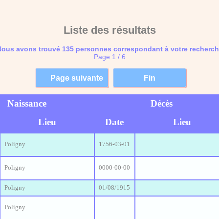
Liste des résultats
ous avons trouvé 135 personnes correspondant à votre recherc
Page 1 / 6
Naissance
Décès
Lieu
Date
Lieu
Poligny
1756-03-01
Poligny
0000-00-00
Poligny
01/08/1915
Poligny