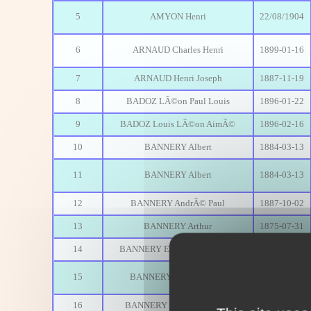
5
AMYON Henri
22/08/1904
6
ARNAUD Charles Henri
1899-01-16
7
ARNAUD Henri Joseph
1887-11-19
8
BADOZ LÃ©on Paul Louis
1896-01-22
9
BADOZ Louis LÃ©on AimÃ©
1896-02-16
10
BANNERY Albert
1884-03-13
11
BANNERY Albert
1884-03-13
12
BANNERY AndrÃ© Paul
1887-10-02
13
BANNERY Arthur
1875-07-31
14
BANNERY Edouard Alexandre
1884-03-18
15
BANNERY Julien Gaston
1891-06-05
16
BANNERY Raymond Albert
1896-03-15