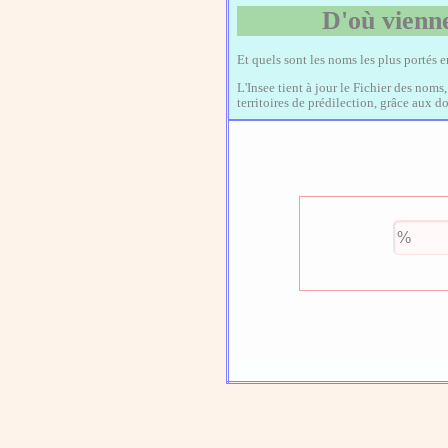
D'où vienne
Et quels sont les noms les plus portés 
L'Insee tient à jour le Fichier des noms
territoires de prédilection, grâce aux 