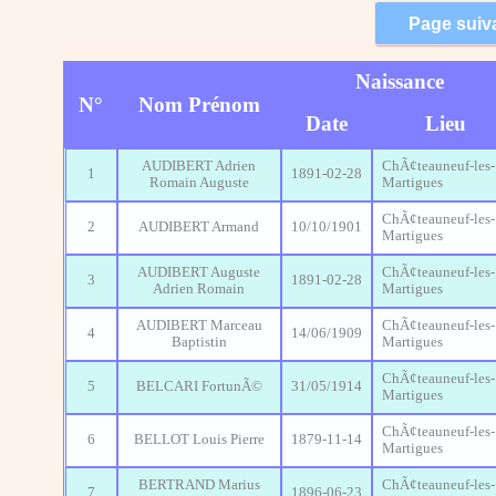
Naissance
N°
Nom Prénom
Date
Lieu
AUDIBERT Adrien
ChÃ¢teauneuf-les-
1
1891-02-28
Romain Auguste
Martigues
ChÃ¢teauneuf-les-
2
AUDIBERT Armand
10/10/1901
Martigues
AUDIBERT Auguste
ChÃ¢teauneuf-les-
3
1891-02-28
Adrien Romain
Martigues
AUDIBERT Marceau
ChÃ¢teauneuf-les-
4
14/06/1909
Baptistin
Martigues
ChÃ¢teauneuf-les-
5
BELCARI FortunÃ©
31/05/1914
Martigues
ChÃ¢teauneuf-les-
6
BELLOT Louis Pierre
1879-11-14
Martigues
BERTRAND Marius
ChÃ¢teauneuf-les-
7
1896-06-23