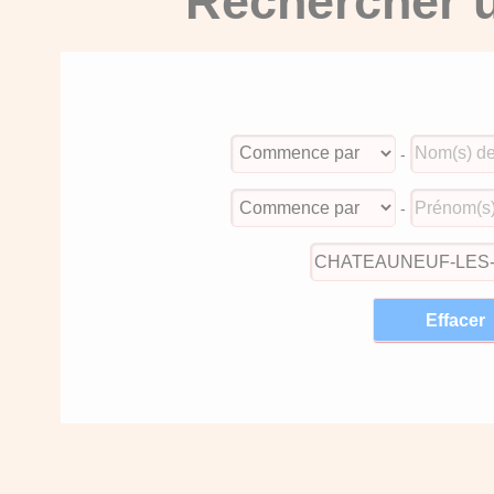
Rechercher u
-
-