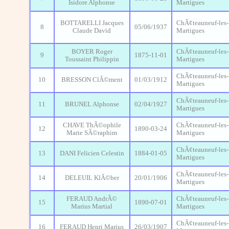
Isidore Alphonse
Martigues
BOTTARELLI Jacques
ChÃ¢teauneuf-les-
8
05/06/1937
Claude David
Martigues
BOYER Roger
ChÃ¢teauneuf-les-
9
1875-11-01
Toussaint Philippin
Martigues
ChÃ¢teauneuf-les-
10
BRESSON ClÃ©ment
01/03/1912
Martigues
ChÃ¢teauneuf-les-
11
BRUNEL Alphonse
02/04/1927
Martigues
CHAVE ThÃ©ophile
ChÃ¢teauneuf-les-
12
1890-03-24
Marie SÃ©raphim
Martigues
ChÃ¢teauneuf-les-
13
DANI Felicien Celestin
1884-01-05
Martigues
ChÃ¢teauneuf-les-
14
DELEUIL KlÃ©ber
20/01/1906
Martigues
FERAUD AndrÃ©
ChÃ¢teauneuf-les-
15
1890-07-01
Marius Martial
Martigues
ChÃ¢teauneuf-les-
16
FERAUD Henri Marius
26/03/1907