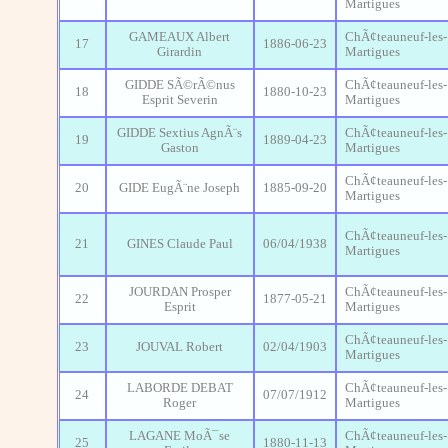
Martigues
GAMEAUX Albert
ChÃ¢teauneuf-les-
17
1886-06-23
Girardin
Martigues
GIDDE SÃ©rÃ©nus
ChÃ¢teauneuf-les-
18
1880-10-23
Esprit Severin
Martigues
GIDDE Sextius AgnÃ¨s
ChÃ¢teauneuf-les-
19
1889-04-23
Gaston
Martigues
ChÃ¢teauneuf-les-
20
GIDE EugÃ¨ne Joseph
1885-09-20
Martigues
ChÃ¢teauneuf-les-
21
GINES Claude Paul
06/04/1938
Martigues
JOURDAN Prosper
ChÃ¢teauneuf-les-
22
1877-05-21
Esprit
Martigues
ChÃ¢teauneuf-les-
23
JOUVAL Robert
02/04/1903
Martigues
LABORDE DEBAT
ChÃ¢teauneuf-les-
24
07/07/1912
Roger
Martigues
LAGANE MoÃ¯se
ChÃ¢teauneuf-les-
25
1880-11-13