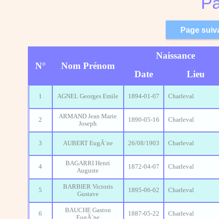
Pa
Naissance
N°
Nom Prénom
Date
Lieu
1
AGNEL Georges Emile
1894-01-07
Charleval
ARMAND Jean Marie
2
1890-05-16
Charleval
Joseph
3
AUBERT EugÃ¨ne
26/08/1903
Charleval
BAGARRI Henri
4
1872-04-07
Charleval
Auguste
BARBIER Victoris
5
1895-06-02
Charleval
Gustave
BAUCHE Gaston
6
1887-05-22
Charleval
EugÃ¨ne