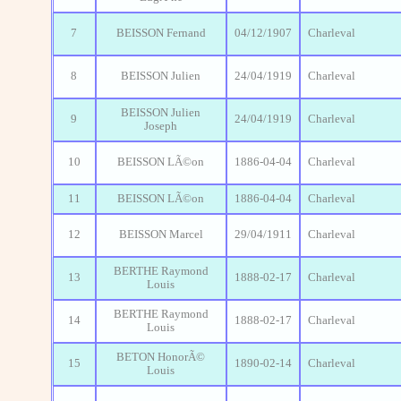
7
BEISSON Fernand
04/12/1907
Charleval
8
BEISSON Julien
24/04/1919
Charleval
BEISSON Julien
9
24/04/1919
Charleval
Joseph
10
BEISSON LÃ©on
1886-04-04
Charleval
11
BEISSON LÃ©on
1886-04-04
Charleval
12
BEISSON Marcel
29/04/1911
Charleval
BERTHE Raymond
13
1888-02-17
Charleval
Louis
BERTHE Raymond
14
1888-02-17
Charleval
Louis
BETON HonorÃ©
15
1890-02-14
Charleval
Louis