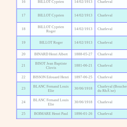
16
BILLOT Cyprien
14/02/1913
Charleval
17
BILLOT Cyprien
14/02/1913
Charleval
BILLOT Cyprien
18
14/02/1913
Charleval
Roger
19
BILLOT Roger
14/02/1913
Charleval
20
BINARD Henri Albert
1888-05-27
Charleval
BISOT Jean Baptiste
21
1881-06-21
Charleval
Clovis
22
BISSON Edouard Henri
1897-06-25
Charleval
BLANC Fernand Louis
Charleval (Bouche
23
30/06/1918
Elie
du RhÃ´ne)
BLANC Fernand Louis
24
30/06/1918
Charleval
Elie
25
BOIMARE Henri Paul
1896-01-26
Charleval