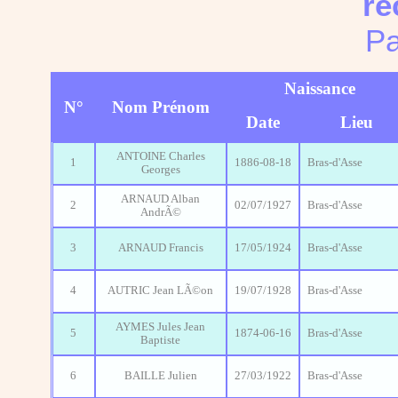
re
Pa
Naissance
N°
Nom Prénom
Date
Lieu
ANTOINE Charles
1
1886-08-18
Bras-d'Asse
Georges
ARNAUD Alban
2
02/07/1927
Bras-d'Asse
AndrÃ©
3
ARNAUD Francis
17/05/1924
Bras-d'Asse
4
AUTRIC Jean LÃ©on
19/07/1928
Bras-d'Asse
AYMES Jules Jean
5
1874-06-16
Bras-d'Asse
Baptiste
6
BAILLE Julien
27/03/1922
Bras-d'Asse