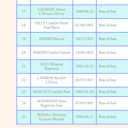
GAUBERT Arthur
17
1888-04-22
Bras-d'Asse
CÃ©sar LÃ©on
GILLY Camille Pierre
18
01/08/1901
Bras-d'Asse
FranÃ§ois
19
ISNARD Marcel
19/12/1921
Bras-d'Asse
20
JOSEPH Charles Gaston
14/06/1925
Bras-d'Asse
JUGY Hilarion
21
1893-10-23
Bras-d'Asse
Baptistin
LAURENS RenÃ©
22
28/07/1927
Bras-d'Asse
LÃ©on
23
MAILLET Camille Paul
1895-01-10
Bras-d'Asse
MAURENAS Jules
24
07/05/1907
Bras-d'Asse
Baptistin Jean
MOGIS CÃ©lestin
25
1893-06-11
Bras-d'Asse
Evariste Nicolas