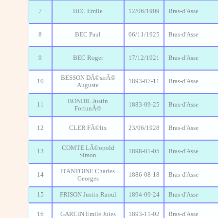
7
BEC Emile
12/06/1909
Bras-d'Asse
8
BEC Paul
06/11/1925
Bras-d'Asse
9
BEC Roger
17/12/1921
Bras-d'Asse
BESSON DÃ©sirÃ©
10
1893-07-11
Bras-d'Asse
Auguste
BONDIL Justin
11
1883-09-25
Bras-d'Asse
FortunÃ©
12
CLER FÃ©lix
23/06/1928
Bras-d'Asse
COMTE LÃ©opold
13
1898-01-05
Bras-d'Asse
Simon
D'ANTOINE Charles
14
1886-08-18
Bras-d'Asse
Georges
15
FRISON Justin Raoul
1894-09-24
Bras-d'Asse
16
GARCIN Emile Jules
1893-11-02
Bras-d'Asse