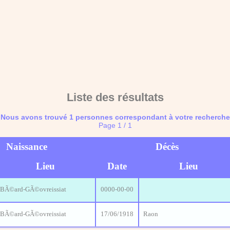
Liste des résultats
Nous avons trouvé 1 personnes correspondant à votre recherche
Page 1 / 1
Naissance
Décès
Lieu
Date
Lieu
BÃ©ard-GÃ©ovreissiat
0000-00-00
BÃ©ard-GÃ©ovreissiat
17/06/1918
Raon