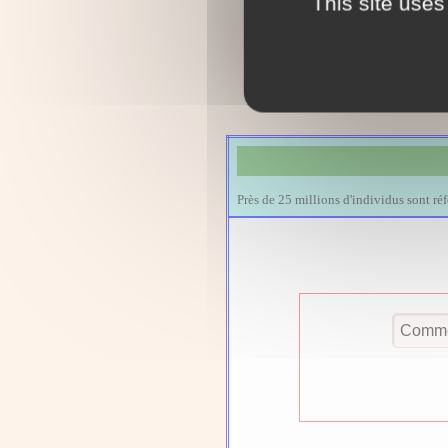
This site uses
Près de 25 millions d'individus sont ré