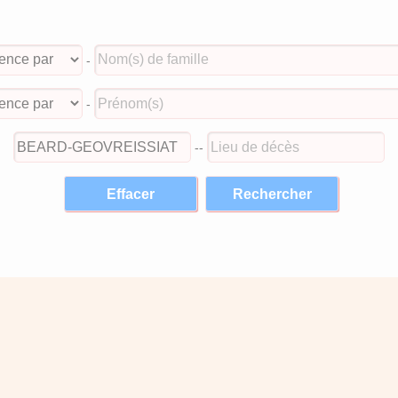
-
-
--