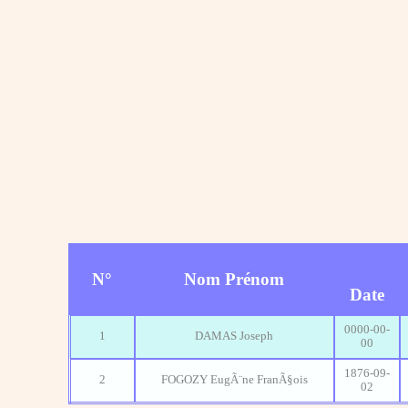
N°
Nom Prénom
Date
0000-00-
1
DAMAS Joseph
00
1876-09-
2
FOGOZY EugÃ¨ne FranÃ§ois
02