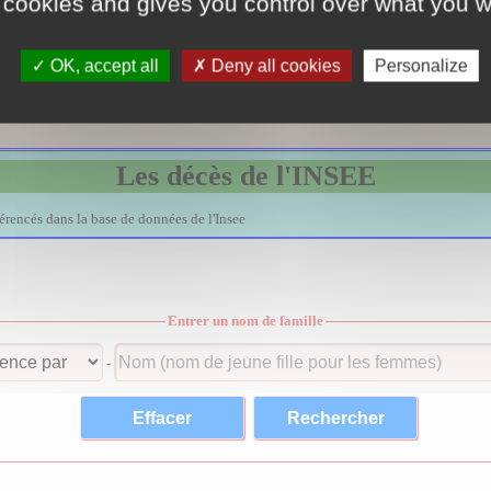
 cookies and gives you control over what you w
Services d'archives en France
Liste des dépôts d'archives en Fance.
OK, accept all
Deny all cookies
Personalize
Voir le site
Les décès de l'INSEE
férencés dans la base de données de l'Insee
Entrer un nom de famille
-