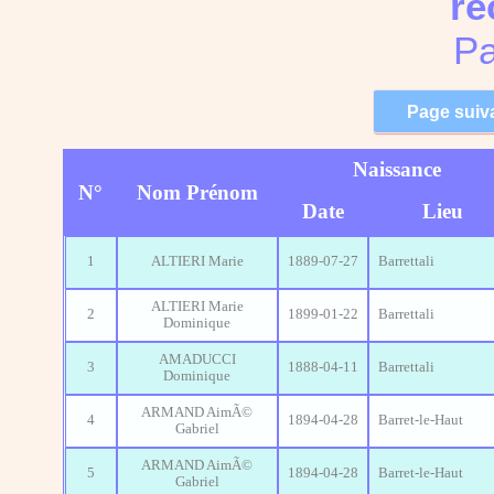
re
Pa
Naissance
N°
Nom Prénom
Date
Lieu
1
ALTIERI Marie
1889-07-27
Barrettali
ALTIERI Marie
2
1899-01-22
Barrettali
Dominique
AMADUCCI
3
1888-04-11
Barrettali
Dominique
ARMAND AimÃ©
4
1894-04-28
Barret-le-Haut
Gabriel
ARMAND AimÃ©
5
1894-04-28
Barret-le-Haut
Gabriel