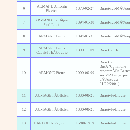
ARMAND Antonin
6
1873-02-27
Barret-sur-MÃ©ou
Flavien
ARMAND FranÃ§ois
7
1894-01-30
Barret-sur-MÃ©ou
Paul Louis
8
ARMAND Louis
1894-01-31
Barret-sur-MÃ©ou
ARMAND Louis
9
1890-11-09
Barret-le-Haut
Gabriel ThÃ©odore
Barret-le-
BasÂ (Commune
renommÃ©e Barret
10
ARMOND Pierre
0000-00-00
sur-MÃ©ouge par
dÃ©cret du
01/02/2001)
11
AUMAGE FÃ©licien
1886-08-21
Barret-de-Lioure
12
AUMAGE FÃ©licien
1886-08-21
Barret-de-Lioure
13
BARDOUIN Raymond
15/09/1919
Barret-de-Lioure