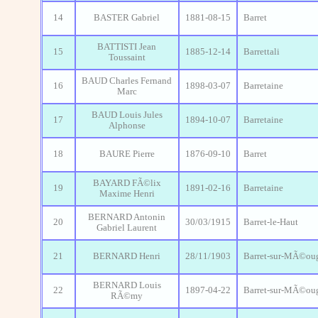
14
BASTER Gabriel
1881-08-15
Barret
BATTISTI Jean
15
1885-12-14
Barrettali
Toussaint
BAUD Charles Fernand
16
1898-03-07
Barretaine
Marc
BAUD Louis Jules
17
1894-10-07
Barretaine
Alphonse
18
BAURE Pierre
1876-09-10
Barret
BAYARD FÃ©lix
19
1891-02-16
Barretaine
Maxime Henri
BERNARD Antonin
20
30/03/1915
Barret-le-Haut
Gabriel Laurent
21
BERNARD Henri
28/11/1903
Barret-sur-MÃ©ou
BERNARD Louis
22
1897-04-22
Barret-sur-MÃ©ou
RÃ©my