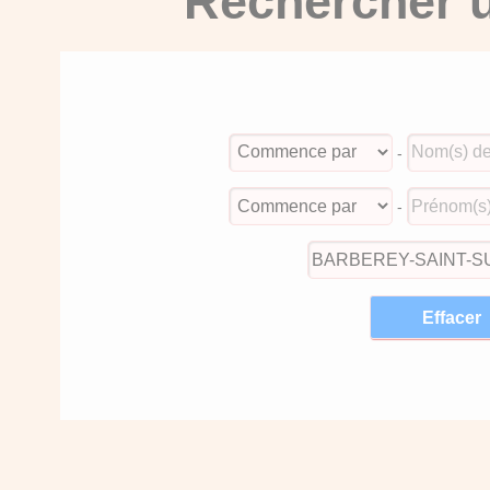
Rechercher u
-
-