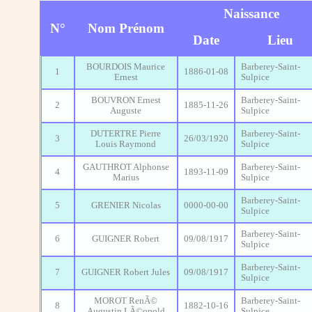
Naissance
N°
Nom Prénom
Date
Lieu
BOURDOIS Maurice
Barberey-Saint-
1
1886-01-08
Ernest
Sulpice
BOUVRON Ernest
Barberey-Saint-
2
1885-11-26
Auguste
Sulpice
DUTERTRE Pierre
Barberey-Saint-
3
26/03/1920
Louis Raymond
Sulpice
GAUTHROT Alphonse
Barberey-Saint-
4
1893-11-09
Marius
Sulpice
Barberey-Saint-
5
GRENIER Nicolas
0000-00-00
Sulpice
Barberey-Saint-
6
GUIGNER Robert
09/08/1917
Sulpice
Barberey-Saint-
7
GUIGNER Robert Jules
09/08/1917
Sulpice
MOROT RenÃ©
Barberey-Saint-
8
1882-10-16
Augustin LÃ©opold
Sulpice