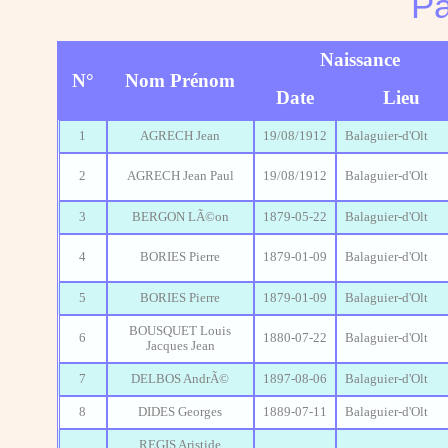
Pa
Naissance
N°
Nom Prénom
Date
Lieu
1
AGRECH Jean
19/08/1912
Balaguier-d'Olt
2
AGRECH Jean Paul
19/08/1912
Balaguier-d'Olt
3
BERGON LÃ©on
1879-05-22
Balaguier-d'Olt
4
BORIES Pierre
1879-01-09
Balaguier-d'Olt
5
BORIES Pierre
1879-01-09
Balaguier-d'Olt
BOUSQUET Louis
6
1880-07-22
Balaguier-d'Olt
Jacques Jean
7
DELBOS AndrÃ©
1897-08-06
Balaguier-d'Olt
8
DIDES Georges
1889-07-11
Balaguier-d'Olt
REGIS Aristide