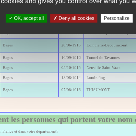
 cookies and gives you control over what you w
Bages
Bages
10/07/1916
Biaches
OK, accept all
Deny all cookies
Personalize
Bages
20/01/1945
Montpellier
Bages
09/11/1916
Kremenista (ex KÃ©nali)
Bages
20/06/1915
Dompierre-Becquincourt
Bages
10/09/1916
Tunnel de Tavannes
Bages
05/10/1915
Neuville-Saint-Vaast
Bages
18/08/1914
Loudrefing
Bages
07/08/1916
THIAUMONT
nt les personnes qui portent votre nom 
en France et dans votre département?