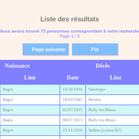
Liste des résultats
Nous avons trouvé 73 personnes correspondant à votre recherch
Page 1 / 3
Naissance
Décès
Lieu
Date
Lieu
Bages
15/10/1916
Salonique
Bages
18/03/1945
Breslau
Bages
02/07/1915
Bully-les-Mines
Bages
08/07/1915
Bully-les-Mines
Bages
25/11/1916
Suffren (cuirassÃ©)