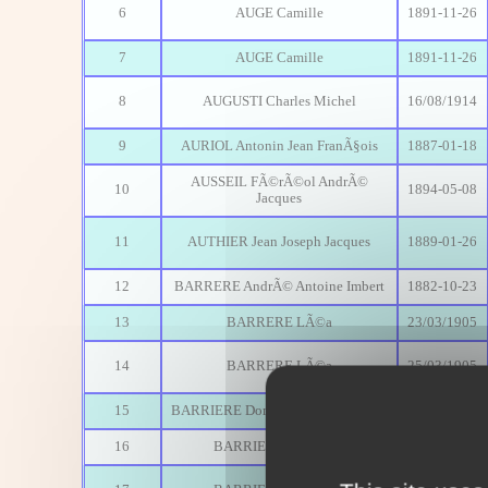
6
AUGE Camille
1891-11-26
7
AUGE Camille
1891-11-26
8
AUGUSTI Charles Michel
16/08/1914
9
AURIOL Antonin Jean FranÃ§ois
1887-01-18
AUSSEIL FÃ©rÃ©ol AndrÃ©
10
1894-05-08
Jacques
11
AUTHIER Jean Joseph Jacques
1889-01-26
12
BARRERE AndrÃ© Antoine Imbert
1882-10-23
13
BARRERE LÃ©a
23/03/1905
14
BARRERE LÃ©a
25/03/1905
15
BARRIERE Dominique Jean Michel
1891-12-30
16
BARRIERE Eloi Yves
18/05/1911