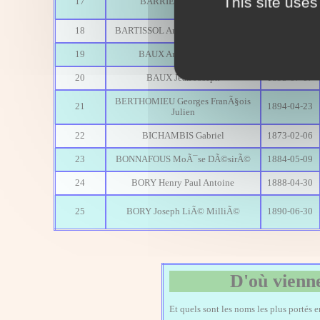
This site uses
17
BARRIERE Eloi Yves
18/05/1911
18
BARTISSOL AndrÃ© Joseph Louis
1894-04-19
19
BAUX AndrÃ© Ferreol
1898-10-19
20
BAUX Jean Joseph
1895-07-07
BERTHOMIEU Georges FranÃ§ois
21
1894-04-23
Julien
22
BICHAMBIS Gabriel
1873-02-06
23
BONNAFOUS MoÃ¯se DÃ©sirÃ©
1884-05-09
24
BORY Henry Paul Antoine
1888-04-30
25
BORY Joseph LiÃ© MilliÃ©
1890-06-30
D'où vienne
Et quels sont les noms les plus portés 