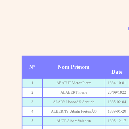
N°
Nom Prénom
Date
1
ABATUT Victor Pierre
1884-10-01
2
ALABERT Pierre
20/09/1922
3
ALARY HonorÃ© Aristide
1885-02-04
4
ALBERNY Urbain FortunÃ©
1889-01-20
5
AUGE Albert Valentin
1895-12-17