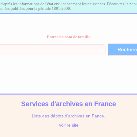
, d'après les informations de l'état civil concernant les naissances. Découvrez la popu
données publiées pour la période 1891-2000.
Entrer un nom de famille
Services d'archives en France
Liste des dépôts d'archives en Fance.
Voir le site