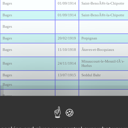
Bages
01/09/1914
Saint-BenoÃ®t-la-Chipotte
Bages
01/09/1914
Saint-BenoÃ®t-la-Chipotte
Bages
Bages
20/02/1919
Perpignan
Bages
11/10/1918
Ãtaves-et-Bocquiaux
Minaucourt-le-Mesnil-lÃ¨s-
Bages
24/11/1914
Hurlus
Bages
13/07/1915
Seddul Bahr
Bages
Bages
Bages
05/02/1915
Vauquois
Bages