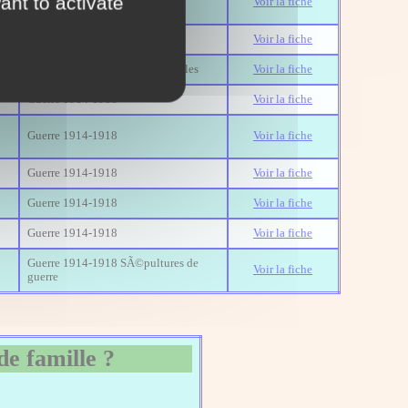
ant to activate
Voir la fiche
FranÃ§aise
Guerre 1914-1918
Voir la fiche
Guerre 1939-1945 Victimes civiles
Voir la fiche
Guerre 1914-1918
Voir la fiche
Guerre 1914-1918
Voir la fiche
Guerre 1914-1918
Voir la fiche
Guerre 1914-1918
Voir la fiche
Guerre 1914-1918
Voir la fiche
Guerre 1914-1918 SÃ©pultures de
Voir la fiche
guerre
de famille ?