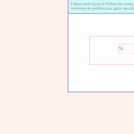
L'Insee tient à jour le Fichier des noms
territoires de prédilection, grâce aux 