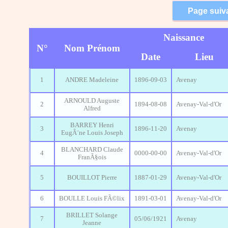
Naissance
N°
Nom Prénom
Date
Lieu
1
ANDRE Madeleine
1896-09-03
Avenay
ARNOULD Auguste
2
1894-08-08
Avenay-Val-d'Or
Alfred
BARREY Henri
3
1896-11-20
Avenay
EugÃ¨ne Louis Joseph
BLANCHARD Claude
4
0000-00-00
Avenay-Val-d'Or
FranÃ§ois
5
BOUILLOT Pierre
1887-01-29
Avenay-Val-d'Or
6
BOULLE Louis FÃ©lix
1891-03-01
Avenay-Val-d'Or
BRILLET Solange
7
05/06/1921
Avenay
Jeanne