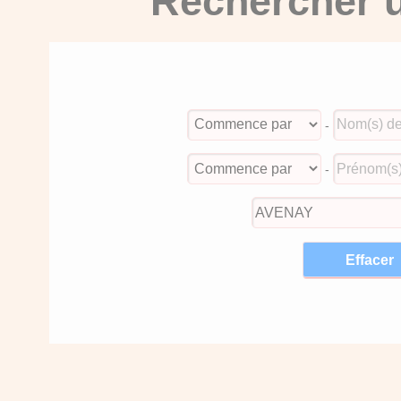
Rechercher u
-
-