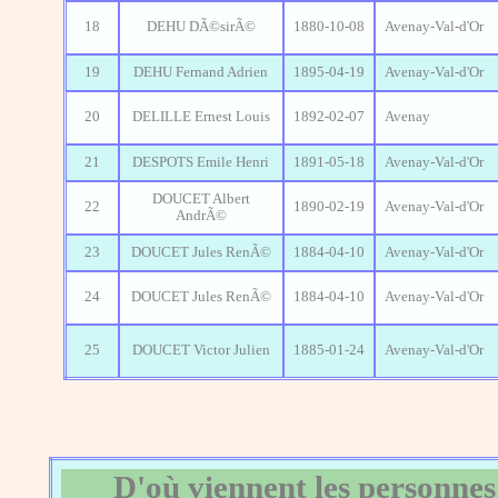
18
DEHU DÃ©sirÃ©
1880-10-08
Avenay-Val-d'Or
19
DEHU Fernand Adrien
1895-04-19
Avenay-Val-d'Or
20
DELILLE Ernest Louis
1892-02-07
Avenay
21
DESPOTS Emile Henri
1891-05-18
Avenay-Val-d'Or
DOUCET Albert
22
1890-02-19
Avenay-Val-d'Or
AndrÃ©
23
DOUCET Jules RenÃ©
1884-04-10
Avenay-Val-d'Or
24
DOUCET Jules RenÃ©
1884-04-10
Avenay-Val-d'Or
25
DOUCET Victor Julien
1885-01-24
Avenay-Val-d'Or
D'où viennent les personnes