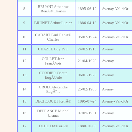
BRUANT Athanase
8
1895-06-12
Avenay-Val-d'Or
RenÃ© Charles
9
BRUNET Arthur Lucien
1886-04-13
Avenay-Val-d'Or
CADART Paul RenÃ©
10
05/02/1924
Avenay-Val-d'Or
Charles
11
CHAZEE Guy Paul
24/02/1915
Avenay
COLLET Jean
12
21/04/1920
Avenay
FranÃ§ois
CORDIER Odette
13
06/01/1920
Avenay
EugÃ©nie
CROIX Alexandre
14
25/02/1906
Avenay
EugÃ¨ne
15
DECHOQUET RenÃ©
1895-07-24
Avenay-Val-d'Or
DEFRANCE Michel
16
07/05/1931
Avenay
Ursmar
17
DEHU DÃ©sirÃ©
1880-10-08
Avenay-Val-d'Or