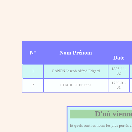
N°
Nom Prénom
Date
1886-11-
1
CANON Joseph Alfred Edgard
02
1730-01-
2
CHAULET Etienne
01
D'où vienne
Et quels sont les noms les plus portés 