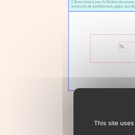
L'Insee tient à jour le Fichier des noms
territoires de prédilection, grâce aux 
This site uses