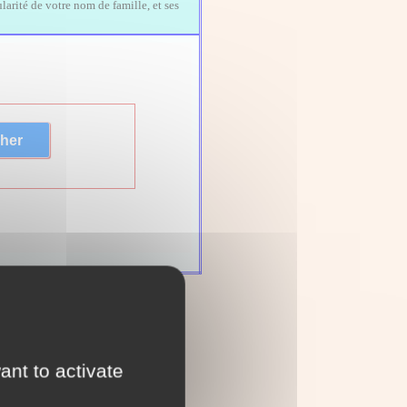
larité de votre nom de famille, et ses
ant to activate